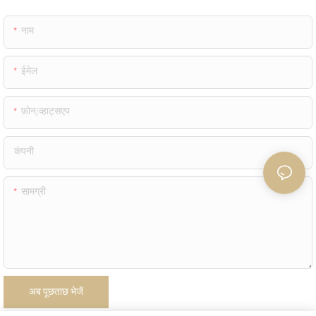
नाम
ईमेल
फ़ोन/व्हाट्सएप
कंपनी
सामग्री
अब पूछताछ भेजें