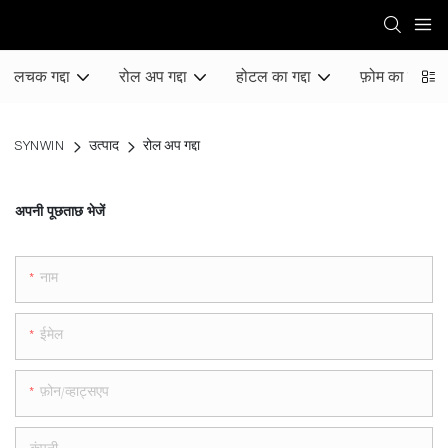
लचक गद्दा
रोल अप गद्दा
होटल का गद्दा
फ़ोम का गद्दा
SYNWIN
उत्पाद
रोल अप गद्दा
अपनी पूछताछ भेजें
नाम
ईमेल
फ़ोन/व्हाट्सएप