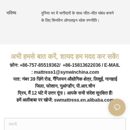
भविष्य
दुनिया भर में भागीदारों के साथ जीत-जीत संबंध बनाने
के लिए सिनविन ऑनलाइन थोक रणनीति।
अभी हमसे बात करें, शायद हम मदद कर सकें!
फ़ोन: +86-757-85519362/
+86-15813622036 / E-MAIL
:
mattress1@synwinchina.com
पता: नंबर 39 ज़िंगे रोड, गैंग्लियन औद्योगिक क्षेत्र, लिशुई, नानहाई
जिला, फोशान, गुआंग्डोंग, पी.आर.चीन
प्रिय, मैं 12 घंटे में उत्तर दूंगा। आपके सभी संदेश सुरक्षित हैं!
हमें अलीबाबा पर खोजें: swmattress.en.alibaba.com
कंपनी