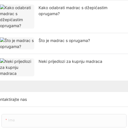
Kako odabrati madrac s džepićastim
oprugama?
Što je madrac s oprugama?
Neki prijedlozi za kupnju madraca
ntaktirajte nas
Ime