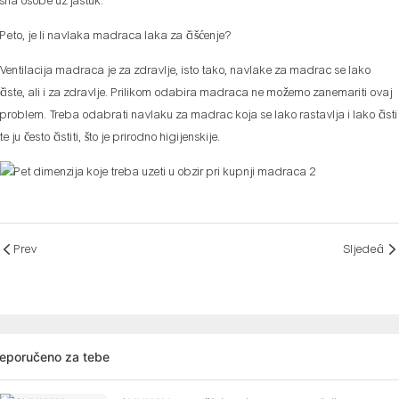
sna osobe uz jastuk.
Peto, je li navlaka madraca laka za čišćenje?
Ventilacija madraca je za zdravlje, isto tako, navlake za madrac se lako
čiste, ali i za zdravlje. Prilikom odabira madraca ne možemo zanemariti ovaj
problem. Treba odabrati navlaku za madrac koja se lako rastavlja i lako čisti
te ju često čistiti, što je prirodno higijenskije.
Prev
Sljedeći
eporučeno za tebe