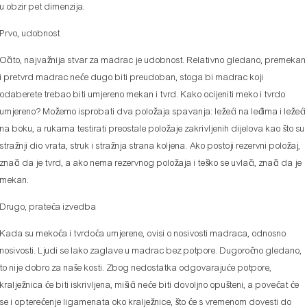
u obzir pet dimenzija.
Prvo, udobnost
Očito, najvažnija stvar za madrac je udobnost. Relativno gledano, premekan
i pretvrd madrac neće dugo biti preudoban, stoga bi madrac koji
odaberete trebao biti umjereno mekan i tvrd. Kako ocijeniti meko i tvrdo
umjereno? Možemo isprobati dva položaja spavanja: ležeći na leđima i ležeći
na boku, a rukama testirati preostale položaje zakrivljenih dijelova kao što su
stražnji dio vrata, struk i stražnja strana koljena. Ako postoji rezervni položaj,
znači da je tvrd, a ako nema rezervnog položaja i teško se uvlači, znači da je
mekan.
Drugo, prateća izvedba
Kada su mekoća i tvrdoća umjerene, ovisi o nosivosti madraca, odnosno
nosivosti. Ljudi se lako zaglave u madrac bez potpore. Dugoročno gledano,
to nije dobro za naše kosti. Zbog nedostatka odgovarajuće potpore,
kralježnica će biti iskrivljena, mišići neće biti dovoljno opušteni, a povećat će
se i opterećenje ligamenata oko kralježnice, što će s vremenom dovesti do