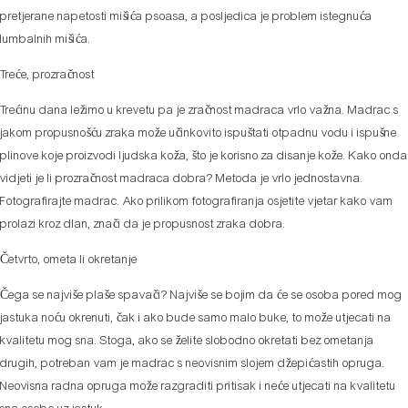
pretjerane napetosti mišića psoasa, a posljedica je problem istegnuća
lumbalnih mišića.
Treće, prozračnost
Trećinu dana ležimo u krevetu pa je zračnost madraca vrlo važna. Madrac s
jakom propusnošću zraka može učinkovito ispuštati otpadnu vodu i ispušne
plinove koje proizvodi ljudska koža, što je korisno za disanje kože. Kako onda
vidjeti je li prozračnost madraca dobra? Metoda je vrlo jednostavna.
Fotografirajte madrac. Ako prilikom fotografiranja osjetite vjetar kako vam
prolazi kroz dlan, znači da je propusnost zraka dobra.
Četvrto, ometa li okretanje
Čega se najviše plaše spavači? Najviše se bojim da će se osoba pored mog
jastuka noću okrenuti, čak i ako bude samo malo buke, to može utjecati na
kvalitetu mog sna. Stoga, ako se želite slobodno okretati bez ometanja
drugih, potreban vam je madrac s neovisnim slojem džepićastih opruga.
Neovisna radna opruga može razgraditi pritisak i neće utjecati na kvalitetu