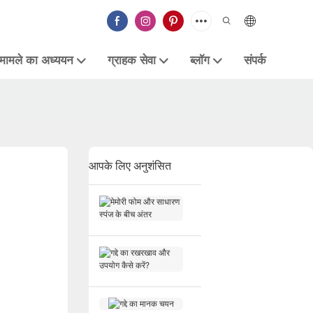
मामले का अध्ययन
ग्राहक सेवा
ब्लॉग
संपर्क
आपके लिए अनुशंसित
मे
मो
री
फो
ग
म
द्दे
औ
का
र
र
ग
सा
ख