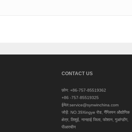
CONTACT US
फ़ोन: +86-757-85519362
+86 -757-85519325
ईमेल:service@synwinchina.com
जोड़ें: NO.39Xingye रोड, गैंग्लियन औद्योगिक
क्षेत्र, लिशुई, नानहाई जिला, फोशान, गुआंग्डोंग,
पीआरचीन