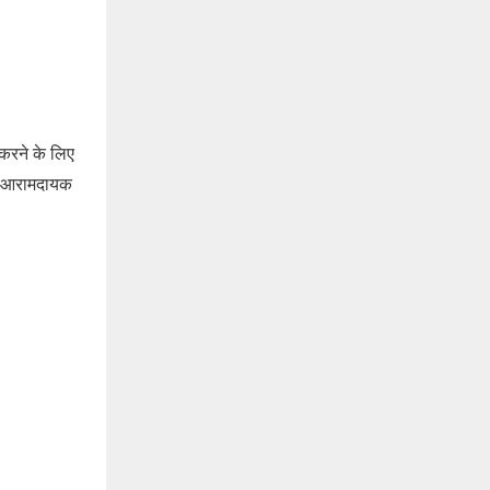
री
नें
दा
?
री
के
सु
झा
व
 करने के लिए
ें आरामदायक