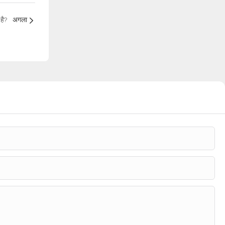
है?
अगला