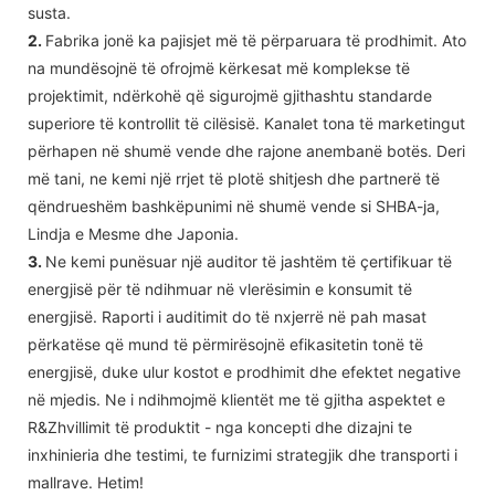
susta.
2.
Fabrika jonë ka pajisjet më të përparuara të prodhimit. Ato
na mundësojnë të ofrojmë kërkesat më komplekse të
projektimit, ndërkohë që sigurojmë gjithashtu standarde
superiore të kontrollit të cilësisë. Kanalet tona të marketingut
përhapen në shumë vende dhe rajone anembanë botës. Deri
më tani, ne kemi një rrjet të plotë shitjesh dhe partnerë të
qëndrueshëm bashkëpunimi në shumë vende si SHBA-ja,
Lindja e Mesme dhe Japonia.
3.
Ne kemi punësuar një auditor të jashtëm të çertifikuar të
energjisë për të ndihmuar në vlerësimin e konsumit të
energjisë. Raporti i auditimit do të nxjerrë në pah masat
përkatëse që mund të përmirësojnë efikasitetin tonë të
energjisë, duke ulur kostot e prodhimit dhe efektet negative
në mjedis. Ne i ndihmojmë klientët me të gjitha aspektet e
R&Zhvillimit të produktit - nga koncepti dhe dizajni te
inxhinieria dhe testimi, te furnizimi strategjik dhe transporti i
mallrave. Hetim!