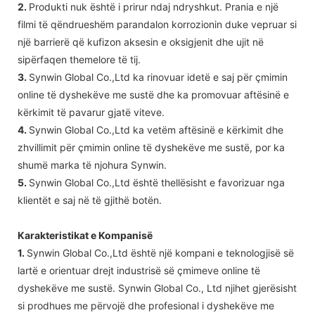
2.
Produkti nuk është i prirur ndaj ndryshkut. Prania e një
filmi të qëndrueshëm parandalon korrozionin duke vepruar si
një barrierë që kufizon aksesin e oksigjenit dhe ujit në
sipërfaqen themelore të tij.
3.
Synwin Global Co.,Ltd ka rinovuar idetë e saj për çmimin
online të dyshekëve me sustë dhe ka promovuar aftësinë e
kërkimit të pavarur gjatë viteve.
4.
Synwin Global Co.,Ltd ka vetëm aftësinë e kërkimit dhe
zhvillimit për çmimin online të dyshekëve me sustë, por ka
shumë marka të njohura Synwin.
5.
Synwin Global Co.,Ltd është thellësisht e favorizuar nga
klientët e saj në të gjithë botën.
Karakteristikat e Kompanisë
1.
Synwin Global Co.,Ltd është një kompani e teknologjisë së
lartë e orientuar drejt industrisë së çmimeve online të
dyshekëve me sustë. Synwin Global Co., Ltd njihet gjerësisht
si prodhues me përvojë dhe profesional i dyshekëve me