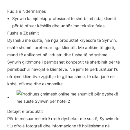
Fuqia e Ndërmarrjes
Synwin ka një ekip profesional të shërbimit ndaj klientit
për të ofruar këshilla dhe udhëzime teknike falas.
Fusha e Zbatimit
Dysheku me sustë, një nga produktet kryesore të Synwin,
është shumë i preferuar nga klientët. Me aplikim të gjerë,
mund të aplikohet në industri dhe fusha të ndryshme.
Synwin gjithmonë i përmbahet konceptit të shërbimit për të
përmbushur nevojat e klientëve. Ne jemi të përkushtuar t'u
ofrojmë klientëve zgjidhje të gjithanshme, të cilat janë në
kohë, efikase dhe ekonomike.
Detajet e produktit
Për të mësuar më mirë rreth dyshekut me sustë, Synwin do
t'ju ofrojë fotografi dhe informacione të hollësishme në