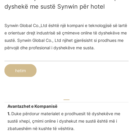
dyshekë me sustë Synwin për hotel
Synwin Global Co.,Ltd është një kompani e teknologjisë së lartë
e orientuar drejt industrisë së çmimeve online të dyshekëve me
sustë. Synwin Global Co., Ltd njihet gjerësisht si prodhues me
përvojë dhe profesional i dyshekëve me susta.
hetim
Avantazhet e Kompanisë
1.
Duke përdorur materialet e prodhuesit të dyshekëve me
sustë xhepi, çmimi online i dyshekut me sustë është më i
zbatueshëm në kushte të vështira.