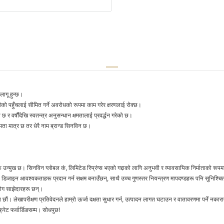
लागू हुन्छ।
को पहुँचलाई सीमित गर्ने अवरोधको रूपमा काम गरेर क्षरणलाई रोक्छ।
वर्षौंदेखि स्वतन्त्र अनुसन्धान क्षमतालाई प्रवर्द्धन गरेको छ।
मता मात्र छ तर धेरै नाम ब्रान्ड सिनविन छ।
्फ उन्मुख छ। सिनविन ग्लोबल कं, लिमिटेड स्प्रिंग्स भएको गद्दाको लागि अनुभवी र व्यावसायिक निर्माताको रू
ाइन आवश्यकताहरू प्रदान गर्न सक्षम बनाउँछन्, साथै उच्च गुणस्तर नियन्त्रण मापदण्डहरू पनि सुनिश्चित गर्
सहयोग साझेदारहरू छन्।
रेका छौं। लेखापरीक्षण प्रतिवेदनले हाम्रो ऊर्जा दक्षता सुधार गर्न, उत्पादन लागत घटाउन र वातावरणमा पर्ने
्रेट फर्वार्डिङसम्म। सोधपुछ!