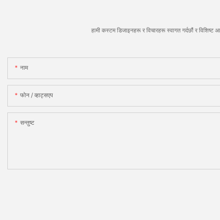
हामी कस्टम डिजाइनहरू र विचारहरू स्वागत गर्दछौं र विशिष्ट आ
नाम
फोन / व्हाट्सएप
सन्तुष्ट