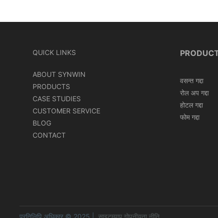
mattress roll in carton box
can roll in box
QUICK LINKS
PRODUC
ABOUT SYNWIN
वसन्त गद्दा
PRODUCTS
रोल अप गद्दा
CASE STUDIES
होटल गद्दा
CUSTOMER SERVICE
फोम गद्दा
BLOG
CONTACT
प्रतिलिपि अधिकार © 2025 |
साइटम्याप
गोपनीयता नीति