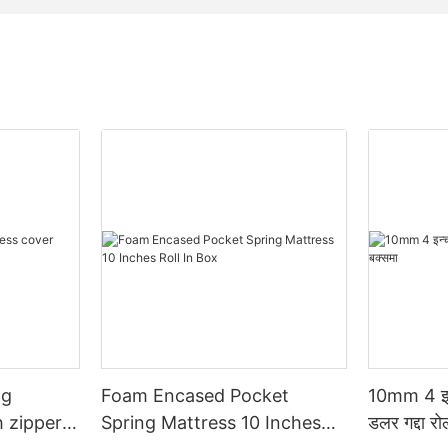
ng
Foam Encased Pocket
10mm 4 इन
h zipper
Spring Mattress 10 Inches
डलर गद्दा र