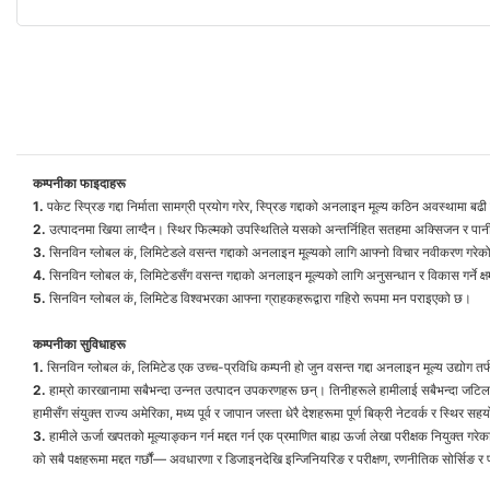
कम्पनीका फाइदाहरू
1.
पकेट स्प्रिङ गद्दा निर्माता सामग्री प्रयोग गरेर, स्प्रिङ गद्दाको अनलाइन मूल्य कठिन अवस्थामा बढी 
2.
उत्पादनमा खिया लाग्दैन। स्थिर फिल्मको उपस्थितिले यसको अन्तर्निहित सतहमा अक्सिजन र पानी
3.
सिनविन ग्लोबल कं, लिमिटेडले वसन्त गद्दाको अनलाइन मूल्यको लागि आफ्नो विचार नवीकरण गरेको छ र 
4.
सिनविन ग्लोबल कं, लिमिटेडसँग वसन्त गद्दाको अनलाइन मूल्यको लागि अनुसन्धान र विकास गर्ने क्ष
5.
सिनविन ग्लोबल कं, लिमिटेड विश्वभरका आफ्ना ग्राहकहरूद्वारा गहिरो रूपमा मन पराइएको छ।
कम्पनीका सुविधाहरू
1.
सिनविन ग्लोबल कं, लिमिटेड एक उच्च-प्रविधि कम्पनी हो जुन वसन्त गद्दा अनलाइन मूल्य उद्योग तर
2.
हाम्रो कारखानामा सबैभन्दा उन्नत उत्पादन उपकरणहरू छन्। तिनीहरूले हामीलाई सबैभन्दा जटिल डिज
हामीसँग संयुक्त राज्य अमेरिका, मध्य पूर्व र जापान जस्ता धेरै देशहरूमा पूर्ण बिक्री नेटवर्क र स्थिर 
3.
हामीले ऊर्जा खपतको मूल्याङ्कन गर्न मद्दत गर्न एक प्रमाणित बाह्य ऊर्जा लेखा परीक्षक नियुक्त ग
को सबै पक्षहरूमा मद्दत गर्छौं— अवधारणा र डिजाइनदेखि इन्जिनियरिङ र परीक्षण, रणनीतिक सोर्सिङ र फ