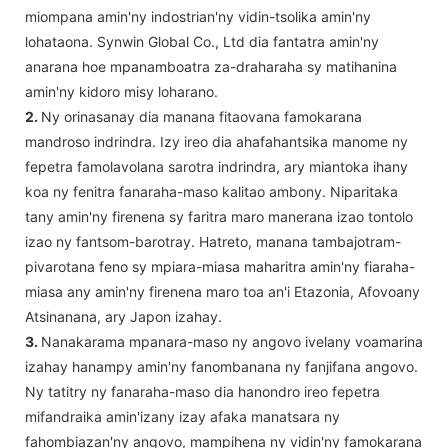
miompana amin'ny indostrian'ny vidin-tsolika amin'ny
lohataona. Synwin Global Co., Ltd dia fantatra amin'ny
anarana hoe mpanamboatra za-draharaha sy matihanina
amin'ny kidoro misy loharano.
2.
Ny orinasanay dia manana fitaovana famokarana
mandroso indrindra. Izy ireo dia ahafahantsika manome ny
fepetra famolavolana sarotra indrindra, ary miantoka ihany
koa ny fenitra fanaraha-maso kalitao ambony. Niparitaka
tany amin'ny firenena sy faritra maro manerana izao tontolo
izao ny fantsom-barotray. Hatreto, manana tambajotram-
pivarotana feno sy mpiara-miasa maharitra amin'ny fiaraha-
miasa any amin'ny firenena maro toa an'i Etazonia, Afovoany
Atsinanana, ary Japon izahay.
3.
Nanakarama mpanara-maso ny angovo ivelany voamarina
izahay hanampy amin'ny fanombanana ny fanjifana angovo.
Ny tatitry ny fanaraha-maso dia hanondro ireo fepetra
mifandraika amin'izany izay afaka manatsara ny
fahombiazan'ny angovo, mampihena ny vidin'ny famokarana