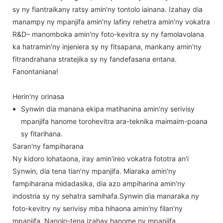
sy ny fiantraikany ratsy amin'ny tontolo iainana. Izahay dia
manampy ny mpanjifa amin'ny lafiny rehetra amin'ny vokatra
R&D– manomboka amin'ny foto-kevitra sy ny famolavolana
ka hatramin'ny injeniera sy ny fitsapana, mankany amin'ny
fitrandrahana stratejika sy ny fandefasana entana.
Fanontaniana!
Herin'ny orinasa
Synwin dia manana ekipa matihanina amin'ny serivisy
mpanjifa hanome torohevitra ara-teknika maimaim-poana
sy fitarihana.
Saran'ny fampiharana
Ny kidoro lohataona, iray amin'ireo vokatra fototra an'i
Synwin, dia tena tian'ny mpanjifa. Miaraka amin'ny
fampiharana midadasika, dia azo ampiharina amin'ny
indostria sy ny sehatra samihafa.Synwin dia manaraka ny
foto-kevitry ny serivisy mba hihaona amin'ny filan'ny
mpanjifa. Nanolo-tena izahay hanome ny mpanjifa