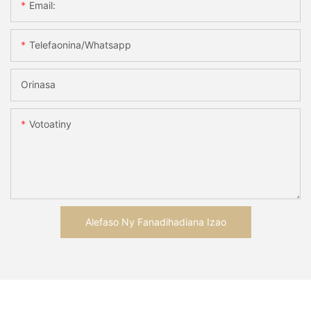
Email:
Telefaonina/whatsapp
Orinasa
Votoatiny
Alefaso Ny Fanadihadiana Izao