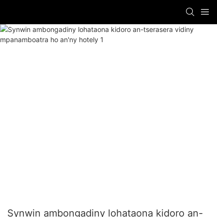
Synwin ambongadiny lohataona kidoro an-