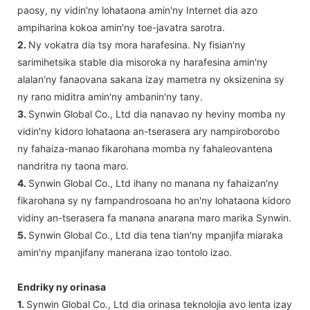
paosy, ny vidin'ny lohataona amin'ny Internet dia azo
ampiharina kokoa amin'ny toe-javatra sarotra.
2.
Ny vokatra dia tsy mora harafesina. Ny fisian'ny
sarimihetsika stable dia misoroka ny harafesina amin'ny
alalan'ny fanaovana sakana izay mametra ny oksizenina sy
ny rano miditra amin'ny ambanin'ny tany.
3.
Synwin Global Co., Ltd dia nanavao ny heviny momba ny
vidin'ny kidoro lohataona an-tserasera ary nampiroborobo
ny fahaiza-manao fikarohana momba ny fahaleovantena
nandritra ny taona maro.
4.
Synwin Global Co., Ltd ihany no manana ny fahaizan'ny
fikarohana sy ny fampandrosoana ho an'ny lohataona kidoro
vidiny an-tserasera fa manana anarana maro marika Synwin.
5.
Synwin Global Co., Ltd dia tena tian'ny mpanjifa miaraka
amin'ny mpanjifany manerana izao tontolo izao.
Endriky ny orinasa
1.
Synwin Global Co., Ltd dia orinasa teknolojia avo lenta izay