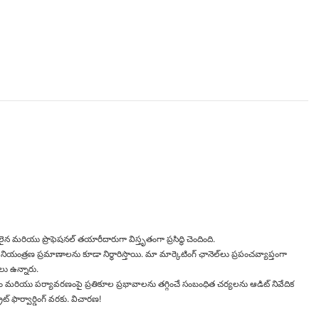
జ్ఞులైన మరియు ప్రొఫెషనల్ తయారీదారుగా విస్తృతంగా ప్రసిద్ధి చెందింది.
ంత్రణ ప్రమాణాలను కూడా నిర్ధారిస్తాయి. మా మార్కెటింగ్ ఛానెల్‌లు ప్రపంచవ్యాప్తంగా
లు ఉన్నారు.
ం మరియు పర్యావరణంపై ప్రతికూల ప్రభావాలను తగ్గించే సంబంధిత చర్యలను ఆడిట్ నివేదిక
ట్ ఫార్వార్డింగ్ వరకు. విచారణ!