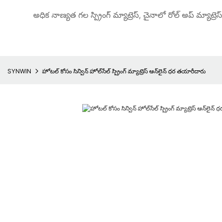
అధిక నాణ్యత గల స్ప్రింగ్ మ్యాట్రెస్, చైనాలో రోల్ అప్ మ్యాట్ర
SYNWIN
హోటల్ కోసం సిన్విన్ హోల్‌సేల్ స్ప్రింగ్ మ్యాట్రెస్ ఆన్‌లైన్ ధర తయారీదారు