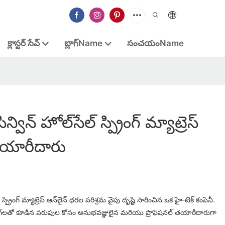
క్లాస్టర్ సేవ్
బ్లాగ్Name
సంచయంName
విన్ హోల్‌సేల్ స్ప్రింగ్ మ్యాట్రెస్
తయారీదారు
ది స్ప్రింగ్ మ్యాట్రెస్ ఆన్‌లైన్ ధరల పరిశ్రమ వైపు దృష్టి సారించిన ఒక హై-టెక్ కంపెనీ.
 స్ప్రింగ్‌లతో కూడిన పరుపుల కోసం అనుభవజ్ఞులైన మరియు ప్రొఫెషనల్ తయారీదారుగా