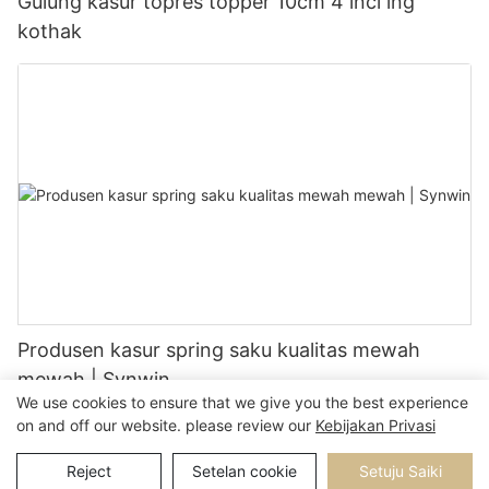
Gulung kasur topres topper 10cm 4 inci ing
kothak
Produsen kasur spring saku kualitas mewah
mewah | Synwin
We use cookies to ensure that we give you the best experience
on and off our website. please review our
Kebijakan Privasi
Reject
Setelan cookie
Setuju Saiki
Hak Cipta © 2025 |
Sitemap
Kebijakan Privasi