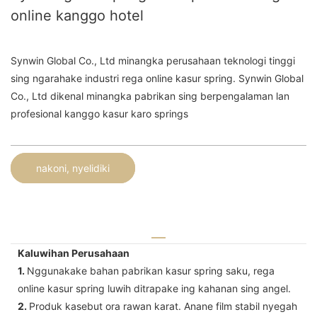
online kanggo hotel
Synwin Global Co., Ltd minangka perusahaan teknologi tinggi
sing ngarahake industri rega online kasur spring. Synwin Global
Co., Ltd dikenal minangka pabrikan sing berpengalaman lan
profesional kanggo kasur karo springs
nakoni, nyelidiki
Kaluwihan Perusahaan
1.
Nggunakake bahan pabrikan kasur spring saku, rega
online kasur spring luwih ditrapake ing kahanan sing angel.
2.
Produk kasebut ora rawan karat. Anane film stabil nyegah