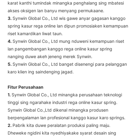
karat kanthi tumindak minangka penghalang sing mbatesi
akses oksigen lan banyu menyang permukaane.
3.
Synwin Global Co., Ltd wis gawe anyar gagasan kanggo
spring kasur rega online lan dipun promosiaken kemampuan
riset kamardikan liwat taun.
4.
Synwin Global Co., Ltd mung nduweni kemampuan riset
lan pangembangan kanggo rega online kasur spring
nanging duwe akeh jeneng merek Synwin.
5.
Synwin Global Co., Ltd banget disenengi para pelanggan
karo klien ing saindenging jagad.
Fitur Perusahaan
1.
Synwin Global Co., Ltd minangka perusahaan teknologi
tinggi sing ngarahake industri rega online kasur spring.
Synwin Global Co.,Ltd dikenal minangka produsen
berpengalaman lan profesional kanggo kasur karo springs.
2.
Pabrik kita duwe peralatan produksi paling maju.
Dheweke ngidini kita nyedhiyakake syarat desain sing