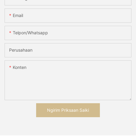
Email
Telpon/whatsapp
Perusahaan
Konten
Ngirim Priksaan Saiki