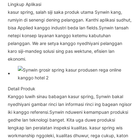
Lingkup Aplikasi
kasur spring, salah siji saka produk utama Synwin kang,
rumiyin di senengi dening pelanggan. Kanthi aplikasi sudhut,
bisa Applied kanggo industri beda lan fields.Synwin tansah
netepi konsep layanan kanggo ketemu kabutuhan
pelanggan. We are setya kanggo nyedhiyani pelanggan
karo siji-mandeg solusi sing pas wektune, efisien lan
ekonomi.
Detail Produk
Kanggo luwih sinau babagan kasur spring, Synwin bakal
nyedhiyani gambar rinci lan informasi rinci ing bagean ngisor
iki kanggo referensi.Synwin nduweni kemampuan produksi
gedhe lan teknologi banget. Kita uga duwe produksi
lengkap lan peralatan inspeksi kualitas. kasur spring wis
workmanship nggoleki, kualitas dhuwur, rega cukup, katon