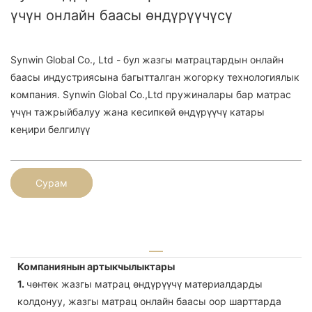
үчүн онлайн баасы өндүрүүчүсү
Synwin Global Co., Ltd - бул жазгы матрацтардын онлайн
баасы индустриясына багытталган жогорку технологиялык
компания. Synwin Global Co.,Ltd пружиналары бар матрас
үчүн тажрыйбалуу жана кесипкөй өндүрүүчү катары
кеңири белгилүү
Сурам
Компаниянын артыкчылыктары
1.
чөнтөк жазгы матрац өндүрүүчү материалдарды
колдонуу, жазгы матрац онлайн баасы оор шарттарда