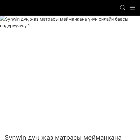
Synwin дүң жаз матрасы мейманкана