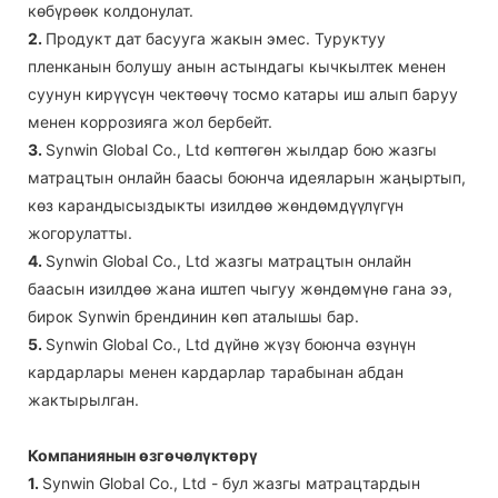
көбүрөөк колдонулат.
2.
Продукт дат басууга жакын эмес. Туруктуу
пленканын болушу анын астындагы кычкылтек менен
суунун кирүүсүн чектөөчү тосмо катары иш алып баруу
менен коррозияга жол бербейт.
3.
Synwin Global Co., Ltd көптөгөн жылдар бою жазгы
матрацтын онлайн баасы боюнча идеяларын жаңыртып,
көз карандысыздыкты изилдөө жөндөмдүүлүгүн
жогорулатты.
4.
Synwin Global Co., Ltd жазгы матрацтын онлайн
баасын изилдөө жана иштеп чыгуу жөндөмүнө гана ээ,
бирок Synwin брендинин көп аталышы бар.
5.
Synwin Global Co., Ltd дүйнө жүзү боюнча өзүнүн
кардарлары менен кардарлар тарабынан абдан
жактырылган.
Компаниянын өзгөчөлүктөрү
1.
Synwin Global Co., Ltd - бул жазгы матрацтардын