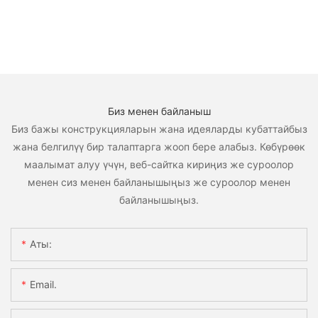
Биз менен байланыш
Биз бажы конструкцияларын жана идеяларды кубаттайбыз
жана белгилүү бир талаптарга жооп бере алабыз. Көбүрөөк
маалымат алуу үчүн, веб-сайтка кириңиз же суроолор
менен сиз менен байланышыңыз же суроолор менен
байланышыңыз.
Аты:
Email.