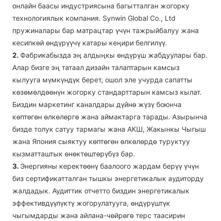
онлайн баасы индустриясына багытталган жогорку
технологиялык компания. Synwin Global Co., Ltd
пружиналары бар матрацтар үчүн тажрыйбалуу жана
кесипкөй өндүрүүчү катары кеңири белгилүү.
2.
Фабрикабызда эң алдыңкы өндүрүш жабдуулары бар.
Алар бизге эң татаал дизайн талаптарын камсыз
кылууга мүмкүндүк берет, ошол эле учурда сапатты
көзөмөлдөөнүн жогорку стандарттарын камсыз кылат.
Биздин маркетинг каналдары дүйнө жүзү боюнча
көптөгөн өлкөлөргө жана аймактарга тарады. Азырынча
бизде толук сатуу тармагы жана АКШ, Жакынкы Чыгыш
жана Япония сыяктуу көптөгөн өлкөлөрдө туруктуу
кызматташтык өнөктөштөрүбүз бар.
3.
Энергияны керектөөнү баалоого жардам берүү үчүн
биз сертификатталган тышкы энергетикалык аудиторду
жалдадык. Аудиттик отчетто биздин энергетикалык
эффективдүүлүктү жогорулатууга, өндүрүштүк
чыгымдарды жана айлана-чөйрөгө терс таасирин