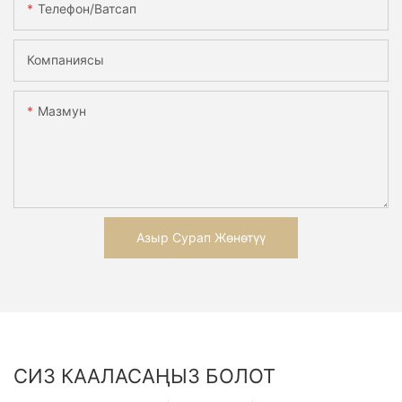
Телефон/ватсап
Компаниясы
Мазмун
Азыр Сурап Жөнөтүү
СИЗ КААЛАСАҢЫЗ БОЛОТ