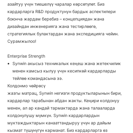
азайтуу үчүн тиешелүү чаралар көрсөтүлөт. Биз
кардарларга R&D продуктунун бардык аспектилери
боюнча жардам беребиз – концепциядан жана
дизайндан инженерияга жана тестирлөөгө,
стратегиялык булактардан жана экспедицияга чейин.
Сурамжылоо!
Enterprise Strength
Synwin акысыз техникалык кеңеш жана жетекчилик
менен камсыз кылуу үчүн кесипкөй кардарларды
тейлөө командасына ээ.
Колдонмо чөйрөсү
жазгы матрац, Synwin негизги продуктыларынын бири,
кардарлар тарабынан абдан жакты. Кеңири колдонуу
менен, ал ар кандай тармактарда жана талааларда
колдонулушу мүмкүн. Synwin кардарлардын
муктаждыктарын канааттандыруу үчүн ар дайым
кызмат түшүнүгүн карманат. Биз кардарларга өз