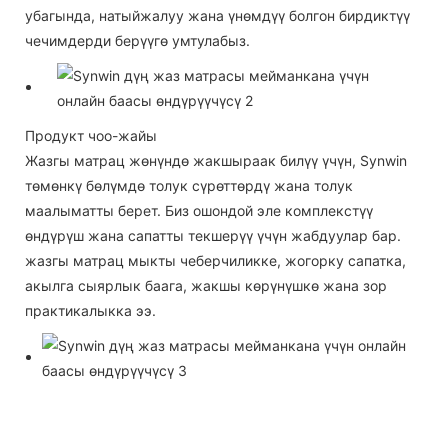
убагында, натыйжалуу жана үнөмдүү болгон бирдиктүү
чечимдерди берүүгө умтулабыз.
Продукт чоо-жайы
Жазгы матрац жөнүндө жакшыраак билүү үчүн, Synwin
төмөнкү бөлүмдө толук сүрөттөрдү жана толук
маалыматты берет. Биз ошондой эле комплекстүү
өндүрүш жана сапатты текшерүү үчүн жабдуулар бар.
жазгы матрац мыкты чеберчиликке, жогорку сапатка,
акылга сыярлык баага, жакшы көрүнүшкө жана зор
практикалыкка ээ.