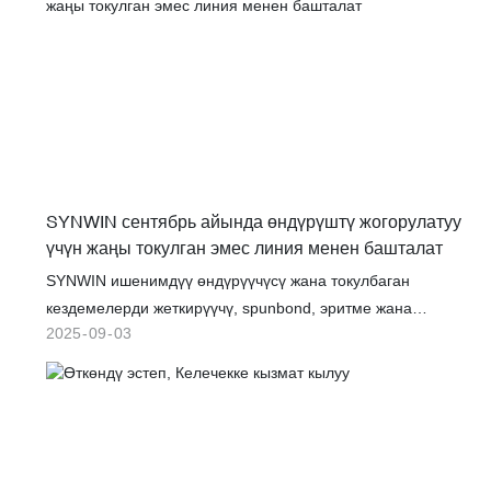
SYNWIN сентябрь айында өндүрүштү жогорулатуу
үчүн жаңы токулган эмес линия менен башталат
SYNWIN ишенимдүү өндүрүүчүсү жана токулбаган
кездемелерди жеткирүүчү, spunbond, эритме жана
2025
09
03
композиттик материалдарга адистешкен. Компания
гигиена, медициналык, фильтрация, таңгактоо жана айыл
чарба сыяктуу ар кандай тармактар ​​үчүн инновациялык
чечимдерди сунуштайт.