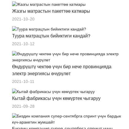
Жазгы матрастын пакеттөө катмары
2021
10
20
Туура матрацтын бийиктиги кандай?
2021
10
12
Өндүрүштү чектөө үчүн бир нече провинцияда
электр энергиясы өчүрүлөт
2021
10
11
Кытай фабрикасы үчүн көмүртек чыгаруу
2021
09
28
Биздин компания супер-сентябрга спринт үчүн