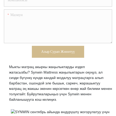
Компаниясы
Мазмун
Азыр Сурап Жөнөтүү
Мыкты матрац акыркы жаңылыктарды издеп
жатасызбы? Synwin Mattress жаңылыктарын окуңуз, ал
сизди бүгүнкү күндө кандай модалуу матрацтарга алып
барбастан, ошондой эле бышык, саркеч, жарашыктуу
матрац эң жакшы экенин көрсөткөн өнөр жай билими менен
толуктайт. Буйрутмаларыңыз үчүн Synwin менен
байланышууга кош келиңиз.