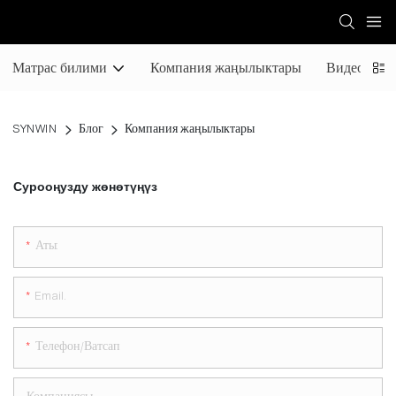
Матрас билими
Компания жаңылыктары
Видео
SYNWIN
Блог
Компания жаңылыктары
Сурооңузду жөнөтүңүз
Аты:
Email.
Телефон/ватсап