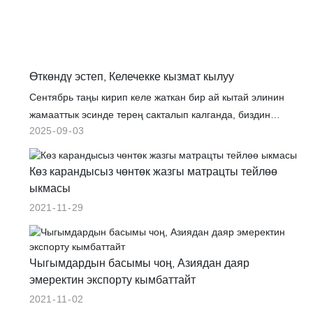
Өткөндү эстеп, Келечекке кызмат кылуу
Сентябрь таңы кирип келе жаткан бир ай кытай элинин
жамааттык эсинде терең сакталып калганда, биздин
2025
09
03
коомчулук эстеликтин жана жандуулуктун кайталангыс
сапарына аттанды. 1-сентябрда бадминтон боюнча
митингдердин жана шаан-шөкөттөрдүн шаңдуу үндөрү
Көз карандысыз чөнтөк жазгы матрацты тейлөө
биздин спорттук залды жөн гана мелдеш катары эмес,
ыкмасы
жандуу урмат катары толтурду. Бул энергия 3-
2021
11
29
сентябрдын салтанаттуу улуулугуна, Япониянын
агрессиясына каршы күрөштө Кытайдын Жеңишине жана
Экинчи Дүйнөлүк Согуштун аякташына кынтыксыз агып
Чыгымдардын басымы чоң, Азиядан даяр
келет. Бул окуялар биригип күчтүү баянды түзөт: дени сак,
эмеректин экспорту кымбаттайт
бейпил жана гүлдөп өнүккөн келечекти жигердүү куруу
2021
11
02
менен өткөндүн курмандыктарын урматтаган.