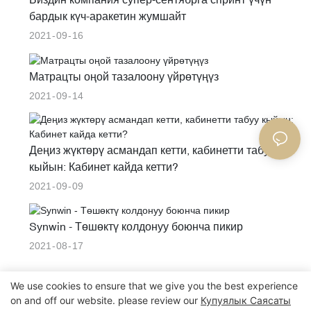
бардык күч-аракетин жумшайт
2021
09
16
Матрацты оңой тазалоону үйрөтүңүз
2021
09
14
Деңиз жүктөрү асмандап кетти, кабинетти табуу
кыйын: Кабинет кайда кетти?
2021
09
09
Synwin - Төшөктү колдонуу боюнча пикир
2021
08
17
We use cookies to ensure that we give you the best experience
1
2
3
on and off our website. please review our
Купуялык Саясаты