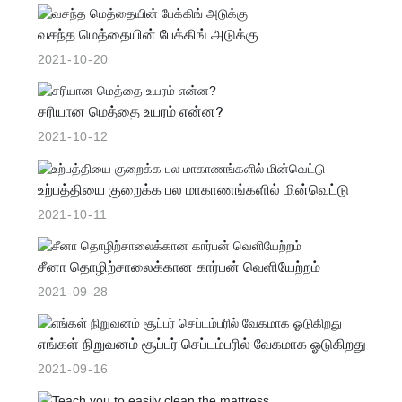
தீவிரமாக உருவாக்குவதன் மூலம் கடந்த கால தியாகங்களை
வசந்த மெத்தையின் பேக்கிங் அடுக்கு
மதிக்கும் ஒன்று.
2021
10
20
சரியான மெத்தை உயரம் என்ன?
2021
10
12
உற்பத்தியை குறைக்க பல மாகாணங்களில் மின்வெட்டு
2021
10
11
சீனா தொழிற்சாலைக்கான கார்பன் வெளியேற்றம்
2021
09
28
எங்கள் நிறுவனம் சூப்பர் செப்டம்பரில் வேகமாக ஓடுகிறது
2021
09
16