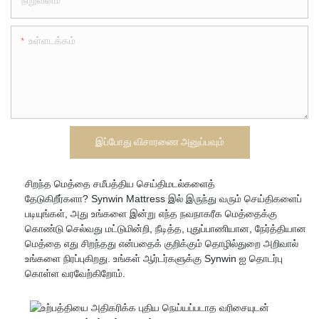
நிறுவனம்
உள்ளடக்கம்
இப்போது விசாரணை அனுப்பவும்
சிறந்த மெத்தை சமீபத்திய செய்திமடல்களைத்
தேடுகிறீர்களா? Synwin Mattress இல் இருந்து வரும் செய்திகளைப்
படியுங்கள், அது உங்களை இன்று எந்த நவநாகரீக மெத்தைக்கு
கொண்டு செல்வது மட்டுமின்றி, நீடித்த, புதுப்பாணியான, நேர்த்தியான
மெத்தை எது சிறந்தது என்பதைக் குறிக்கும் தொழில்துறை அறிவால்
உங்களை நிரப்புகிறது. உங்கள் ஆர்டர்களுக்கு Synwin ஐ தொடர்பு
கொள்ள வரவேற்கிறோம்.