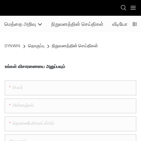
மெத்தை அறிவு
நிறுவனத்தின் செய்திகள்
வீடியோ
SYNWIN
தொகுப்பு
நிறுவனத்தின் செய்திகள்
உங்கள் விசாரணையை அனுப்பவும்
பெயர்
மின்னஞ்சல்
தொலைபேசி/வாட்ஸ்அப்