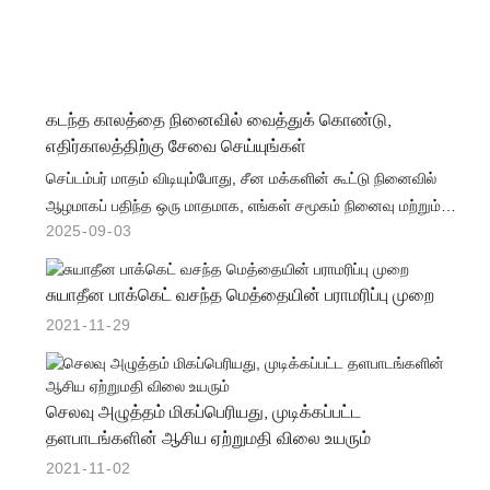
கடந்த காலத்தை நினைவில் வைத்துக் கொண்டு,
எதிர்காலத்திற்கு சேவை செய்யுங்கள்
செப்டம்பர் மாதம் விடியும்போது, ​​சீன மக்களின் கூட்டு நினைவில்
ஆழமாகப் பதிந்த ஒரு மாதமாக, எங்கள் சமூகம் நினைவு மற்றும்
2025
09
03
உயிர்ச்சக்தியின் தனித்துவமான பயணத்தைத் தொடங்கியது.
செப்டம்பர் 1 ஆம் தேதி, பூப்பந்து பேரணிகள் மற்றும் ஆரவாரங்களின்
உற்சாகமான ஒலிகள் எங்கள் விளையாட்டு அரங்கை நிரப்பின, இது
சுயாதீன பாக்கெட் வசந்த மெத்தையின் பராமரிப்பு முறை
ஒரு போட்டியாக மட்டுமல்லாமல், ஒரு உயிருள்ள அஞ்சலியாகவும்
2021
11
29
இருந்தது. இந்த ஆற்றல் செப்டம்பர் 3 ஆம் தேதியின் புனிதமான
பிரமாண்டத்தில் தடையின்றி பாய்கிறது, இது ஜப்பானிய
ஆக்கிரமிப்புக்கு எதிரான எதிர்ப்புப் போரில் சீனாவின் வெற்றியையும்
செலவு அழுத்தம் மிகப்பெரியது, முடிக்கப்பட்ட
இரண்டாம் உலகப் போரின் முடிவையும் குறிக்கும் நாளாகும். ஒன்றாக,
தளபாடங்களின் ஆசிய ஏற்றுமதி விலை உயரும்
இந்த நிகழ்வுகள் ஒரு சக்திவாய்ந்த கதையை உருவாக்குகின்றன:
2021
11
02
ஆரோக்கியமான, அமைதியான மற்றும் வளமான எதிர்காலத்தை