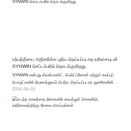
உற்பத்தியை அதிகரிக்க புதிய நெய்யப்படாத வரிசையுடன்
SYNWIN செப்டம்பரில் தொடங்குகிறது
SYNWIN என்பது ஸ்பன்பாண்ட், மெல்ட்ப்ளோன் மற்றும் கலப்புப்
பொருட்களில் நிபுணத்துவம் பெற்ற, நெய்யப்படாத துணிகளின்
2025
09
03
நம்பகமான உற்பத்தியாளர் மற்றும் சப்ளையர் ஆகும். சுகாதாரம்,
மருத்துவம், வடிகட்டுதல், பேக்கேஜிங் மற்றும் விவசாயம் உள்ளிட்ட
பல்வேறு தொழில்களுக்கு நிறுவனம் புதுமையான தீர்வுகளை
வழங்குகிறது.