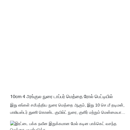
10cm 4 அங்குல நுரை டாப்பர் மெத்தை ரோல் பெட்டியில்
இது எங்கள் சமீபத்திய நுரை மெத்தை ஆகும், இது 10 செ.மீ தடிமன்,
பாலியஸ்டர் துணி கொண்ட குயில்ட் நுரை, குளிர் மற்றும் மென்மையாக,
உங்கள் அசல் மெத்தையின் உச்சியில் வைக்கலாம். வழக்கமான வசந்த
மெத்தை மூலம் உருவாக்க முடியும், கலவையை ஒன்றாக விற்பனை