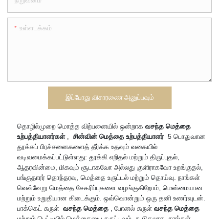
நிறுவனம்
உள்ளடக்கம்
இப்போது விசாரணை அனுப்பவும்
தொழில்முறை மொத்த விற்பனையில் ஒன்றாக
வசந்த மெத்தை
உற்பத்தியாளர்கள்
,
சின்வின் மெத்தை உற்பத்தியாளர்
5 பொதுவான
தூக்கப் பிரச்சனைகளைத் தீர்க்க உதவும் வகையில்
வடிவமைக்கப்பட்டுள்ளது: தூக்கி எறிதல் மற்றும் திருப்புதல்,
ஆதரவின்மை, மிகவும் சூடாகவோ அல்லது குளிராகவோ உறங்குதல்,
பங்குதாரர் தொந்தரவு, மெத்தை உருட்டல் மற்றும் தொய்வு. நாங்கள்
வெவ்வேறு மெத்தை சேகரிப்புகளை வழங்குகிறோம், மென்மையான
மற்றும் உறுதியான கிடைக்கும். ஒவ்வொன்றும் ஒரு தனி உணர்வுடன்.
பாக்கெட் சுருள்
வசந்த மெத்தை
, போனல் சுருள்
வசந்த மெத்தை
மற்றும் பெட்டியில் மெத்தையை சுருட்டவும். கூடுதலாக, நாங்கள்