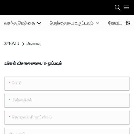
வசந்த மெத்தை
மெத்தையை உருட்டவும்
ஹோட்டல் ம
SYNWIN
விளைவு
உங்கள் விசாரணையை அனுப்பவும்
பெயர்
மின்னஞ்சல்
தொலைபேசி/வாட்ஸ்அப்