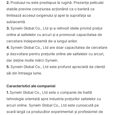
2.
Produsul nu este predispus la rugină. Prezența peliculei
stabile previne coroziunea acționând ca o barieră ce
limitează accesul oxigenului și apei la suprafața sa
subiacentă.
3.
Synwin Global Co., Ltd și-a reînnoit ideile privind prețul
online al saltelelor cu arcuri și a promovat capacitatea de
cercetare independentă de-a lungul anilor.
4.
Synwin Global Co., Ltd are doar capacitatea de cercetare
și dezvoltare pentru prețurile online ale saltelelor cu arcuri,
dar deține multe mărci Synwin.
5.
Synwin Global Co., Ltd este profund apreciată de clienții
săi din întreaga lume.
Caracteristici ale companiei
1.
Synwin Global Co., Ltd este o companie de înaltă
tehnologie orientată spre industria prețurilor saltelelor cu
arcuri online. Synwin Global Co., Ltd este cunoscută pe
scară largă ca producător experimentat și profesionist de