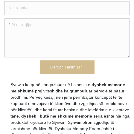
Kompania
Përmbajtje
Dërgoni Hetim Tani
Synwin ka qenë i angazhuar në biznesin e
dyshek memorie
me shkumë
prej vitesh dhe ka grumbulluar përvojë të pasur
prodhimi. Përveç kësaj, ne i jemi përmbajtur konceptit të 'të
kuptuarit e nevojave të klientëve dhe zgjidhjes së problemeve
për klientët', dhe kemi fituar besimin dhe lavdërimin e klientëve
tanë.
dyshek i butë me shkumë memorie
seria është një nga
produktet kryesore të Synwin. Synwin ofron zgjedhje të
larmishme për klientët. Dysheku Memory Foam është i