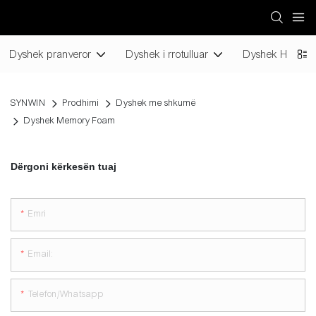
Dyshek pranveror
Dyshek i rrotulluar
Dyshek Hoteli
SYNWIN
Prodhimi
Dyshek me shkumë
Dyshek Memory Foam
Dërgoni kërkesën tuaj
Emri
Email:
Telefon/whatsapp