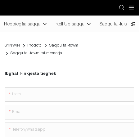
Rebbiegħa saqqu
Roll Up saqqu
Saqqu tal-lukanda
SYNWIN
Prodotti
Saqqu tal-fowm
Saqqu tal-fowm tal-memorja
Ibgħat l-inkjesta tiegħek
Isem
Email
Telefon/whatsapp