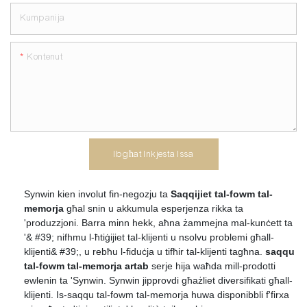
Kumpanija
Kontenut
Ibgħat Inkjesta Issa
Synwin kien involut fin-negozju ta
Saqqijiet tal-fowm tal-
memorja
għal snin u akkumula esperjenza rikka ta
'produzzjoni. Barra minn hekk, aħna żammejna mal-kunċett ta
'& #39; nifhmu l-ħtiġijiet tal-klijenti u nsolvu problemi għall-
klijenti& #39;, u rebħu l-fiduċja u tifħir tal-klijenti tagħna.
saqqu
tal-fowm tal-memorja artab
serje hija waħda mill-prodotti
ewlenin ta 'Synwin. Synwin jipprovdi għażliet diversifikati għall-
klijenti. Is-saqqu tal-fowm tal-memorja huwa disponibbli f'firxa