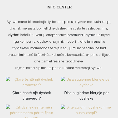
INFO CENTER
Synwin mund të prodhojë dyshek me porosi, dyshek me susta xhepi,
dyshek me susta bonnell dhe dyshek me susta të vazhdueshme,
dyshek hoteli
Etj. Këtu ju ofrojmë tonën
prodhuesi i dyshekut
lajme
nga kompania, dyshek dizajn i ri, model i ri, dhe
furnizuesit e
dyshekëve
informacione të reja Këtu, ju mund të shihni në fakt
prezantimin tonë të fabrikës, kulturën e kompanisë, ekipin e shitjeve
dhe pamjet reale të produkteve.
Thjesht lexoni një minutë për të kuptuar më shpejt Synwin!
Çfarë është një dyshek
Disa sugjerime blerjeje për
pranveror?
dyshekë