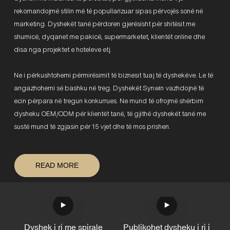
rekomandojmë stilin më të popullarizuar sipas përvojës sonë në
marketing. Dyshekët tanë përdoren gjerësisht për shitësit me
shumicë, dyqanet me pakicë, supermarketet, klientët online dhe
disa nga projektet e hoteleve etj.
Ne i përkushtohemi përmirësimit të biznesit tuaj të dyshekëve. Le të
angazhohemi së bashku në treg. Dyshekët Synwin vazhdojnë të
ecin përpara në tregun konkurrues. Ne mund të ofrojmë shërbim
dysheku OEM/ODM për klientët tanë, të gjithë dyshekët tanë me
sustë mund të zgjasin për 15 vjet dhe të mos prishen.
READ MORE
Dyshek i ri me spirale
Publikohet dysheku i ri i