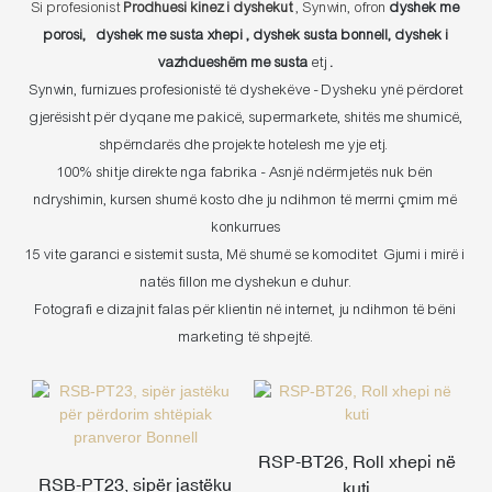
Si profesionist
Prodhuesi kinez i dyshekut
, Synwin, ofron
dyshek me
porosi
​​​​​​​,
dyshek me susta xhepi
, dyshek susta bonnell,
dyshek i
vazhdueshëm me susta
etj
.
Synwin, furnizues profesionistë të dyshekëve - Dysheku ynë përdoret
gjerësisht për dyqane me pakicë, supermarkete, shitës me shumicë,
shpërndarës dhe projekte hotelesh me yje etj.
100% shitje direkte nga fabrika - Asnjë ndërmjetës nuk bën
ndryshimin, kursen shumë kosto dhe ju ndihmon të merrni çmim më
konkurrues
15 vite garanci e sistemit susta, Më shumë se komoditet
Gjumi i mirë i
natës fillon me dyshekun e duhur.
Fotografi e dizajnit falas për klientin në internet, ju ndihmon të bëni
marketing të shpejtë.
RSP-BT26, Roll xhepi në
RSB-PT23, sipër jastëku
kuti