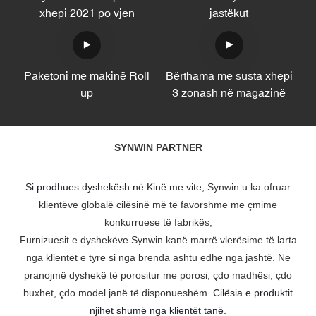
xhepi 2021 po vjen
jastëkut
Paketoni me makinë Roll
Bërthama me susta xhepi
up
3 zonash në magazinë
SYNWIN PARTNER
Si prodhues dyshekësh në Kinë me vite,
Synwin u ka ofruar
klientëve globalë cilësinë më të favorshme me çmime
konkurruese të fabrikës,
Furnizuesit e dyshekëve Synwin kanë marrë vlerësime të larta
nga klientët e tyre si nga brenda ashtu edhe nga jashtë. Ne
pranojmë dyshekë të porositur me porosi, çdo madhësi, çdo
buxhet, çdo model janë të disponueshëm.
Cilësia e produktit
njihet shumë nga klientët tanë.