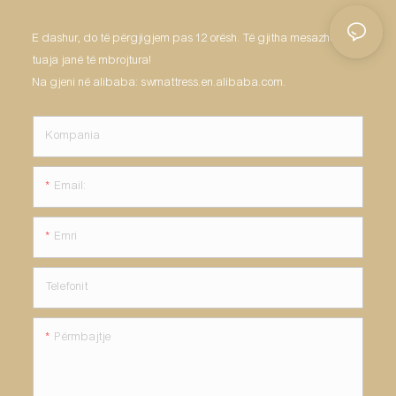
E dashur, do të përgjigjem pas 12 orësh. Të gjitha mesazhet
tuaja janë të mbrojtura!
Na gjeni në alibaba: swmattress.en.alibaba.com.
Kompania
Email:
Emri
Telefonit
Përmbajtje