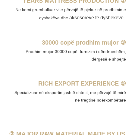
YEARS MATTRESS PRODUCTION ①
Ne kemi grumbulluar vite përvojë të pjekur në
prodhimin e
aksesorëve të dyshekëve
dyshekëve dhe
.
30000 copë prodhim mujor ③
Prodhim mujor 30000 copë, furnizim i qëndrueshëm,
dërgesë e shpejtë
RICH EXPORT EXPERIENCE ⑤
Specializuar në eksportin jashtë shtetit, me përvojë të mirë
në tregtinë ndërkombëtare
② MAJOR RAW MATERIAL MADE BY US