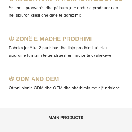
Sistemi i pranverës dhe pëlhura jo e endur e prodhuar nga
ne, siguron cilësi dhe datë të dorëzimit
④ ZONË E MADHE PRODHIMI
Fabrika jonë ka 2 punishte dhe linja prodhimi, të cilat
sigurojnë furnizim të qëndrueshëm mujor të dyshekëve.
⑥ ODM AND OEM
Ofroni planin ODM dhe OEM dhe shërbimin me një ndalesë.
MAIN PRODUCTS