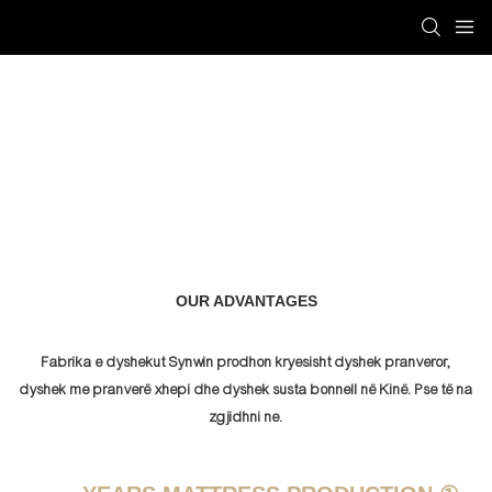
OUR ADVANTAGES​​​​​​​
Fabrika e dyshekut Synwin prodhon kryesisht dyshek pranveror,
dyshek me pranverë xhepi dhe
dyshek susta bonnell
në Kinë. Pse të na
zgjidhni ne.