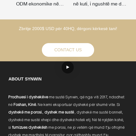
ODM ekonomike në
në kuti, i ngushtë me dy
internet
anë
Zbritje 2000$ USD për 40HQ, dërgoni kërkesë tani!
CONTACT US
ABOUT SYNWIN
Prodhuesi i dyshekëve
me sustë Synwin, që nga viti 2017, ndodhet
në
Foshan, Kinë.
Ne kemi eksportuar dyshekë për shumë vite. Si
dyshekë me porosi.
,
dyshek me sustë
, dyshekë me sustë bonnell,
dyshekë me sustë xhepi dhe dyshekë hoteli etj. Në të njëjtën kohë,
si
furnizues dyshekësh
me porosi, ne jo vetëm që mund t'ju ofrojmë
dyshek me madhësi të porositur, por gjithashtu mund t'ju