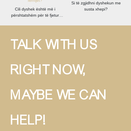
Si të zgjidhni dyshekun me
Cili dyshek është më i
susta xhepi?
përshtatshëm për të fjetur
fëmijët?
TALK WITH US
RIGHT NOW,
MAYBE WE CAN
HELP!