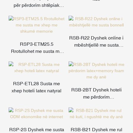
për përdorim shtëpiak
pranveror Bonnell
RSB-R22 Dyshek online i
RSP3-ETM25.5
mbështjellë me susta
Rrotullohet me susta me
bonnell
xhep me shkumë memorie
RSP-ETL28 Susta me
RSB-2BT Dyshek hoteli
xhep hoteli latex natyral
me përdorim
latex+memory foam me dy
anë
RSP-2S Dyshek me susta
RSB-B21 Dyshek me rul