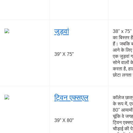
जुड़वां
38" x 75" 
का बिस्तर ह
हैं। जबकि बा
आने के लिए
39” X 75”
एक जुड़वां 
सोने वालों क
करता है, हा
छोटा लगता 
ट्विन एक्सएल
कॉलेज छात्
के रूप में, 
80" आयामों
चूंकि वे जगह
39” X 80”
ट्विन एक्सए
चौड़ाई की पे