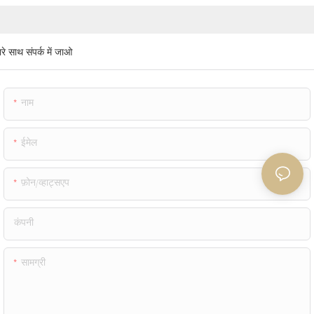
रे साथ संपर्क में जाओ
नाम
ईमेल
फ़ोन/व्हाट्सएप
कंपनी
सामग्री