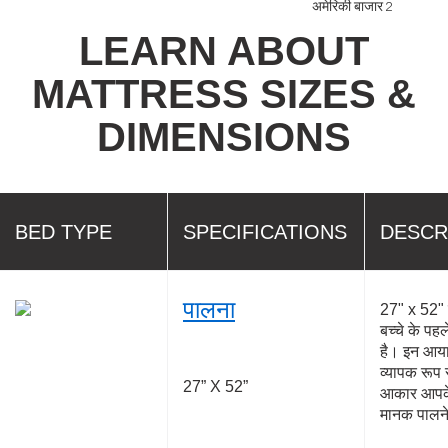
LEARN ABOUT
MATTRESS SIZES &
DIMENSIONS
BED TYPE
SPECIFICATIONS
DESCR
पालना
27" x 52" म
बच्चे के पह
है। इन आयामो
व्यापक रूप 
27” X 52”
आकार आपके 
मानक पालने