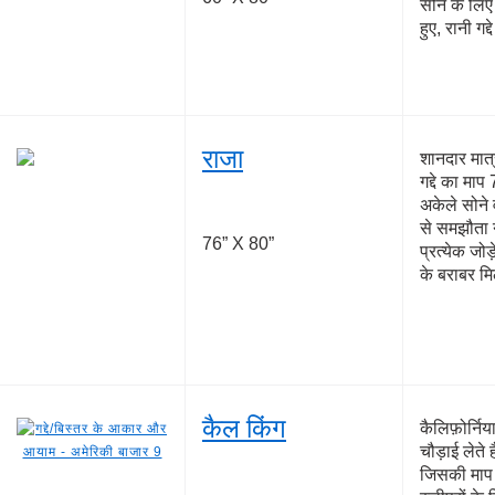
सोने के लिए 
हुए, रानी गद
राजा
शानदार मात्
गद्दे का मा
अकेले सोने व
से समझौता नह
76” X 80”
प्रत्येक जोड
के बराबर म
कैल किंग
कैलिफ़ोर्निय
चौड़ाई लेते 
जिसकी माप 