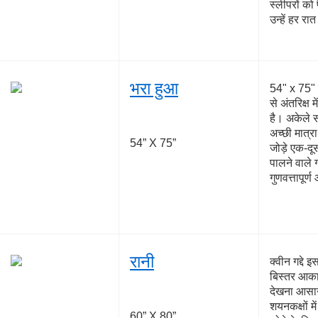
स्लीपरों को 
उन्हें हर र
भरा हुआ
54" x 75" प
से अंतरिक्ष
है। अकेले स
अच्छी मात्र
54” X 75”
जोड़े एक-दूस
पालने वाले ग
गुणवत्तापूर
रानी
क्वीन गद्दे
बिस्तर आका
देखना आसान 
शयनकक्षों मे
60” X 80”