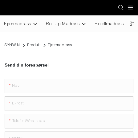
Fjærmadrass
Roll Up Madrass
Hotellmadrass
SYNWIN
Produtt
Fjærmadrass
Send din forespørsel
Navn
E-Post
Telefon/whatsapp