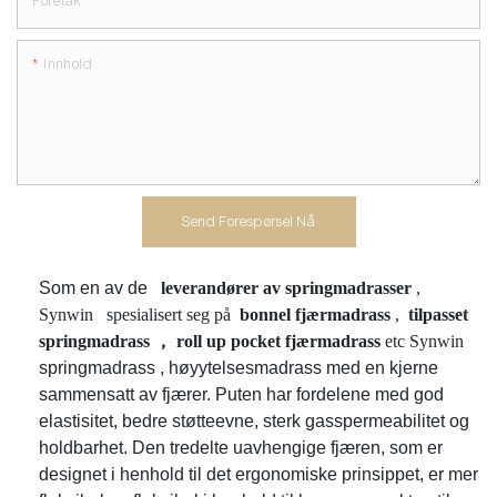
Foretak
Innhold
Send Forespørsel Nå
Som en av de
leverandører av springmadrasser
,
Synwin
spesialisert seg på
bonnel fjærmadrass
,
tilpasset
springmadrass
，
roll up pocket fjærmadrass
etc Synwin
springmadrass
, høyytelsesmadrass med en kjerne
sammensatt av fjærer. Puten har fordelene med god
elastisitet, bedre støtteevne, sterk gasspermeabilitet og
holdbarhet. Den tredelte uavhengige fjæren, som er
designet i henhold til det ergonomiske prinsippet, er mer