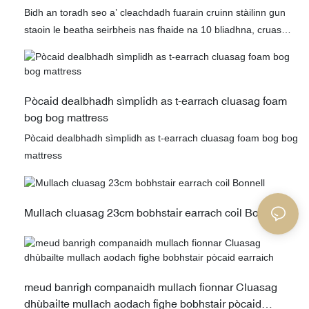
Bidh an toradh seo a’ cleachdadh fuarain cruinn stàilinn gun
staoin le beatha seirbheis nas fhaide na 10 bliadhna, cruas
àrd, cruas math, agus is e am measgachadh rèiteachaidh as
èifeachdaiche a thaobh cosgais, a tha sa chumantas
freagarrach airson margaidh Ameireagadh a-Deas.
Pòcaid dealbhadh sìmplidh as t-earrach cluasag foam
bog bog mattress
Pòcaid dealbhadh sìmplidh as t-earrach cluasag foam bog bog
mattress
Mullach cluasag 23cm bobhstair earrach coil Bonnell
meud banrigh companaidh mullach fionnar Cluasag
dhùbailte mullach aodach fighe bobhstair pòcaid