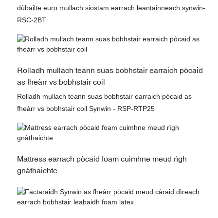
dùbailte euro mullach siostam earrach leantainneach synwin-
RSC-2BT
Rolladh mullach teann suas bobhstair earraich pòcaid
as fheàrr vs bobhstair coil
Rolladh mullach teann suas bobhstair earraich pòcaid as
fheàrr vs bobhstair coil Synwin - RSP-RTP25
Mattress earrach pòcaid foam cuimhne meud rìgh
gnàthaichte