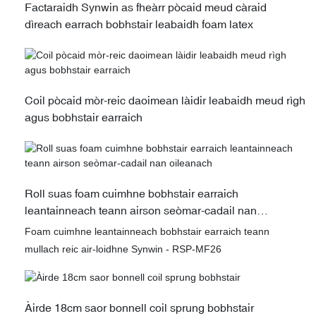
Factaraidh Synwin as fheàrr pòcaid meud càraid
dìreach earrach bobhstair leabaidh foam latex
Coil pòcaid mòr-reic daoimean làidir leabaidh meud rìgh
agus bobhstair earraich
Roll suas foam cuimhne bobhstair earraich
leantainneach teann airson seòmar-cadail nan
oileanach
Foam cuimhne leantainneach bobhstair earraich teann
mullach reic air-loidhne Synwin - RSP-MF26
Àirde 18cm saor bonnell coil sprung bobhstair