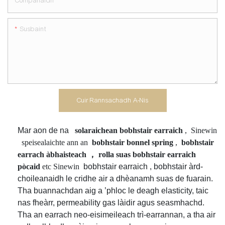
Companaidh
Susbaint
Cuir Rannsachadh A-Nis
Mar aon de na
solaraichean bobhstair earraich
,
Sinewin
speisealaichte ann an
bobhstair bonnel spring
,
bobhstair
earrach àbhaisteach
，
rolla suas bobhstair earraich
pòcaid
etc Sinewin
bobhstair earraich
, bobhstair àrd-
choileanaidh le cridhe air a dhèanamh suas de fuarain.
Tha buannachdan aig a ’phloc le deagh elasticity, taic
nas fheàrr, permeability gas làidir agus seasmhachd.
Tha an earrach neo-eisimeileach trì-earrannan, a tha air