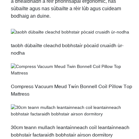
a dhealbhadh a rèir prionnsapal ergonomic, nas
sùbailte agus nas sùbailte a rèir lùb agus cuideam
bodhaig an duine.
taobh dùbailte cleachd bobhstair pòcaid cruaidh ùr-
nodha
Compress Vacuum Meud Twin Bonnell Coil Pillow Top
Mattress
30cm teann mullach leantainneach coil leantainneach
bobhstair factaraidh bobhstair airson dormitory