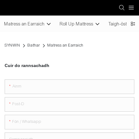
Matress an Earraich
Roll Up Mattress
Taigh-òsta Mat
SYNWIN
Bathar
Matress an Earraich
Cuir do rannsachadh
Ainm
Post-D
Fòn / Whatsapp