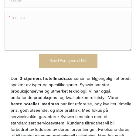
Foretak
Innhold
Send Forespørsel Nå
Den
3-stjerners hotellmadrass
serien er tilgjengelig i et bredt
spekter av typer og spesifikasjoner. Synwin har stor
produksjonsevne og utmerket teknologi. Vi har også
omfattende produksjons- og kvalitetskontrollutstyr. Våren
beste hotellet madrass
har fint utførelse, høy kvalitet, rimelig
pris, godt utseende, og stor praktisk. Med fokus på
servicekvalitet garanterer Synwin tjenesten med et
standardisert servicesystem. Kundens tilfredshet vil bli
forbedret av ledelsen av deres forventninger. Følelsene deres
vil bli trøstet gjennom profesjonell veiledning. Med fokus på