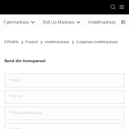
Fjærmadrass
Roll Up Madrass
Hotellmadrass
SYNWIN
Produtt
Hotellmadrass
3-stjerners hotellmadrass
Send din forespørsel
Navn
E-Post
Telefon/whatsapp