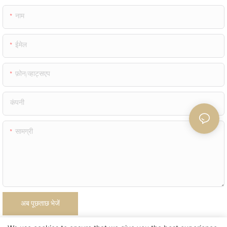
नाम
ईमेल
फ़ोन/व्हाट्सएप
कंपनी
सामग्री
अब पूछताछ भेजें