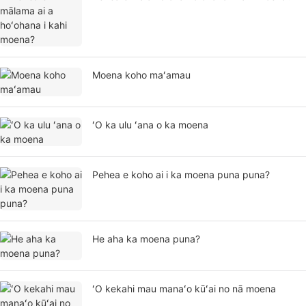
Moena koho maʻamau
ʻO ka ulu ʻana o ka moena
Pehea e koho ai i ka moena puna puna?
He aha ka moena puna?
ʻO kekahi mau manaʻo kūʻai no nā moena