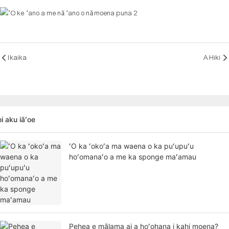
Ikaika
A Hiki
i aku iāʻoe
ʻO ka ʻokoʻa ma waena o ka puʻupuʻu
hoʻomanaʻo a me ka sponge maʻamau
Pehea e mālama ai a hoʻohana i kahi moena?