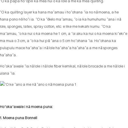
ʻO ka papa hoʻopili ka mea nui o ka lole a me ka mea quilting.
ʻO ka quilting layer ka hana maʻamau i hoʻohana ʻia no nā moena, a he
hana pono nō hoʻi ia. ʻO ka ʻōlelo maʻamau, ʻo ia ka humuhumu ʻana i nā
lole, sponges, latex, spray cotton, etc. e like me kekahi kumu. ʻO ka
maʻamau, ʻo ka nui o ka moena he 1 cm, a ʻoi aku ka nui o ka moena kiʻekiʻe
ma mua o 3 cm, a ʻo ka hui pū ʻana o 5 cm hoʻohana ʻia. Hoʻohana ka
pulupulu mace haʻahaʻa i nā lole haʻahaʻa haʻahaʻa a me nā sponges
haʻahaʻa.
Hoʻokaʻawale ʻia nā lole i nā lole fiber kemikal, nā lole brocade a me nā lole i
ulana ʻia.
Hoʻokaʻawale i nā moena puna:
1. Moena puna Bonnell