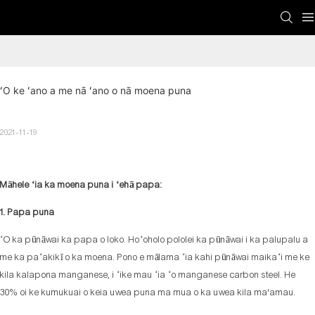
ʻO ke ʻano a me nā ʻano o nā moena puna
2021-11-19
Māhele ʻia ka moena puna i ʻehā papa:
1. Papa puna
ʻO ka pūnāwai ka papa o loko. Hoʻoholo pololei ka pūnāwai i ka palupalu a
me ka paʻakikī o ka moena. Pono e mālama ʻia kahi pūnāwai maikaʻi me ke
kila kalapona manganese, i ʻike mau ʻia ʻo manganese carbon steel. He
30% oi ke kumukuai o keia uwea puna ma mua o ka uwea kila ma'amau.