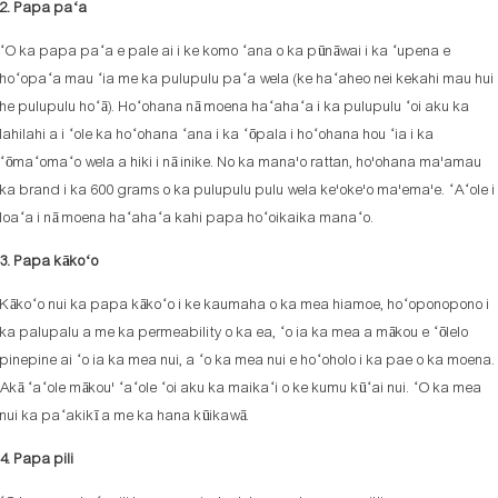
2. Papa paʻa
ʻO ka papa paʻa e pale ai i ke komo ʻana o ka pūnāwai i ka ʻupena e
hoʻopaʻa mau ʻia me ka pulupulu paʻa wela (ke haʻaheo nei kekahi mau hui
he pulupulu hoʻā). Hoʻohana nā moena haʻahaʻa i ka pulupulu ʻoi aku ka
lahilahi a i ʻole ka hoʻohana ʻana i ka ʻōpala i hoʻohana hou ʻia i ka
ʻōmaʻomaʻo wela a hiki i nā inike. No ka mana'o rattan, ho'ohana ma'amau
ka brand i ka 600 grams o ka pulupulu pulu wela ke'oke'o ma'ema'e. ʻAʻole i
loaʻa i nā moena haʻahaʻa kahi papa hoʻoikaika manaʻo.
3. Papa kākoʻo
Kākoʻo nui ka papa kākoʻo i ke kaumaha o ka mea hiamoe, hoʻoponopono i
ka palupalu a me ka permeability o ka ea, ʻo ia ka mea a mākou e ʻōlelo
pinepine ai ʻo ia ka mea nui, a ʻo ka mea nui e hoʻoholo i ka pae o ka moena.
Akā ʻaʻole mākou' ʻaʻole ʻoi aku ka maikaʻi o ke kumu kūʻai nui. ʻO ka mea
nui ka paʻakikī a me ka hana kūikawā.
4. Papa pili