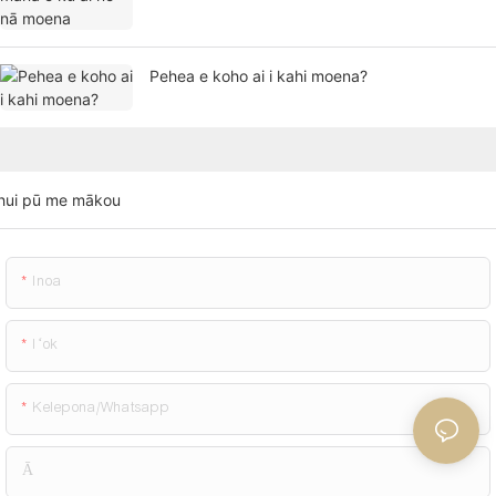
Pehea e koho ai i kahi moena?
hui pū me mākou
Inoa
Iʻok
Kelepona/whatsapp
Ā