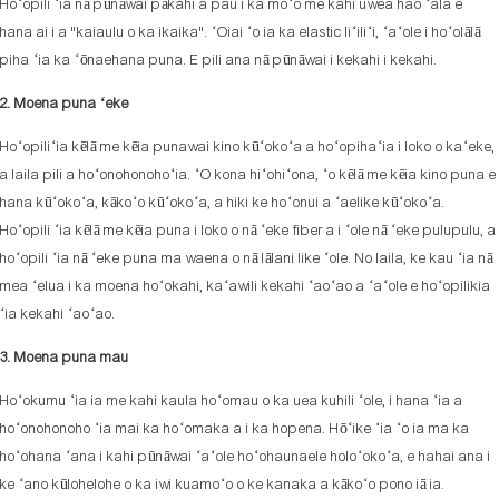
Hoʻopili ʻia nā pūnāwai pākahi a pau i ka moʻo me kahi uwea hao ʻala e
hana ai i a "kaiaulu o ka ikaika". ʻOiai ʻo ia ka elastic liʻiliʻi, ʻaʻole i hoʻolālā
piha ʻia ka ʻōnaehana puna. E pili ana nā pūnāwai i kekahi i kekahi.
2. Moena puna ʻeke
Hoʻopiliʻia kēlā me kēia punawai kino kūʻokoʻa a hoʻopihaʻia i loko o kaʻeke,
a laila pili a hoʻonohonohoʻia. ʻO kona hiʻohiʻona, ʻo kēlā me kēia kino puna e
hana kūʻokoʻa, kākoʻo kūʻokoʻa, a hiki ke hoʻonui a ʻaelike kūʻokoʻa.
Hoʻopili ʻia kēlā me kēia puna i loko o nā ʻeke fiber a i ʻole nā ​​ʻeke pulupulu, a
hoʻopili ʻia nā ʻeke puna ma waena o nā lālani like ʻole. No laila, ke kau ʻia nā
mea ʻelua i ka moena hoʻokahi, kaʻawili kekahi ʻaoʻao a ʻaʻole e hoʻopilikia
ʻia kekahi ʻaoʻao.
3. Moena puna mau
Hoʻokumu ʻia ia me kahi kaula hoʻomau o ka uea kuhili ʻole, i hana ʻia a
hoʻonohonoho ʻia mai ka hoʻomaka a i ka hopena. Hōʻike ʻia ʻo ia ma ka
hoʻohana ʻana i kahi pūnāwai ʻaʻole hoʻohaunaele holoʻokoʻa, e hahai ana i
ke ʻano kūlohelohe o ka iwi kuamoʻo o ke kanaka a kākoʻo pono iā ia.