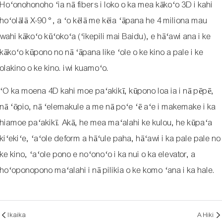
Hoʻonohonoho ʻia nā fibers i loko o ka mea kākoʻo 3D i kahi
hoʻolālā X-90 °, a ʻo kēlā me kēia ʻāpana he 4 miliona mau
wahi kākoʻo kūʻokoʻa (ʻikepili mai Baidu), e hāʻawi ana i ke
kākoʻo kūpono no nā ʻāpana like ʻole o ke kino a pale i ke
olakino o ke kino. iwi kuamoʻo.
ʻO ka moena 4D kahi moe paʻakikī, kūpono loa ia i nā pēpē,
nā ʻōpio, nā ʻelemakule a me nā poʻe ʻē aʻe i makemake i ka
hiamoe paʻakikī. Akā, he mea maʻalahi ke kulou, he kūpaʻa
kiʻekiʻe, ʻaʻole deform a hāʻule paha, hāʻawi i ka pale pale no
ke kino, ʻaʻole pono e noʻonoʻo i ka nui o ka elevator, a
hoʻoponopono maʻalahi i nā pilikia o ke komo ʻana i ka hale.
Ikaika
A Hiki