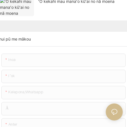
ʻO kekahi mau manaʻo kūʻai no nā moena
hui pū me mākou
Inoa
Iʻok
Kelepona/whatsapp
Ā
Anter