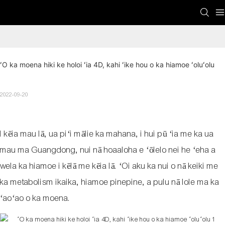
ʻO ka moena hiki ke holoi ʻia 4D, kahi ʻike hou o ka hiamoe ʻoluʻolu
2022-09-20
I kēia mau lā, ua piʻi mālie ka mahana, i hui pū ʻia me ka ua
mau ma Guangdong, nui nā hoaaloha e ʻōlelo nei he ʻeha a
wela ka hiamoe i kēlā me kēia lā. ʻOi aku ka nui o nā keiki me
ka metabolism ikaika, hiamoe pinepine, a pulu nā lole ma ka
ʻaoʻao o ka moena.