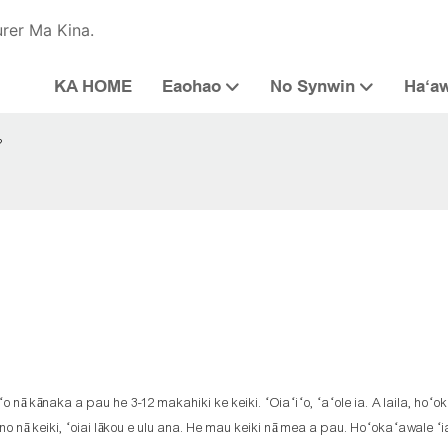
urer Ma Kina.
KA HOME
Eaohao
No Synwin
Haʻa
?
 nā kānaka a pau he 3-12 makahiki ke keiki. ʻOiaʻiʻo, ʻaʻole ia. A laila, hoʻo
 ana no nā keiki, ʻoiai lākou e ulu ana. He mau keiki nā mea a pau. Hoʻokaʻawale ʻi