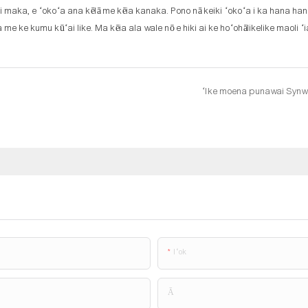
ni maka, e ʻokoʻa ana kēlā me kēia kanaka. Pono nā keiki ʻokoʻa i ka hana ha
 me ke kumu kūʻai like. Ma kēia ala wale nō e hiki ai ke hoʻohālikelike maoli ʻ
ʻIke moena punawai Synw
Iʻok
Ā