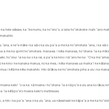
 me ka hele wāwae, ka ʻike kumu, ka noʻonoʻo, a laila hoʻokokoke i kahi ʻano 
 makahiki.
lu ʻana, e neʻe mālie i ka wā o ka ulu paʻa a me ka hoʻomohala ʻana, i ka wā o 
 ʻana a me ka sprint hoʻomohala. manawa. I kēia manawa, hoʻohana ʻia ka mīki
ki, hoʻonui ʻia ka nui o ka iwi, a paʻa ke kino i nā ʻano he nui. ʻO ka maʻama
 ke kino i ke kanaka makua, no ka mea, i kēia manawa ua maikaʻi ke kūlana 
mua i kēlā me kēia makahiki. Hiki iā lākou ke hoʻomohala piha a ulu i ka maka
oena keiki' ʻo ia ka: nā moena i hoʻohana ʻia e nā poʻe e ulu ana ko lākou ki
pa ʻia kēlā poʻe's moena keiki's mattresses.
, a hiki i ka paʻa ʻana o ka ulu ʻana, ua nāwaliwali ke kūpaʻa a me ka hoʻolol