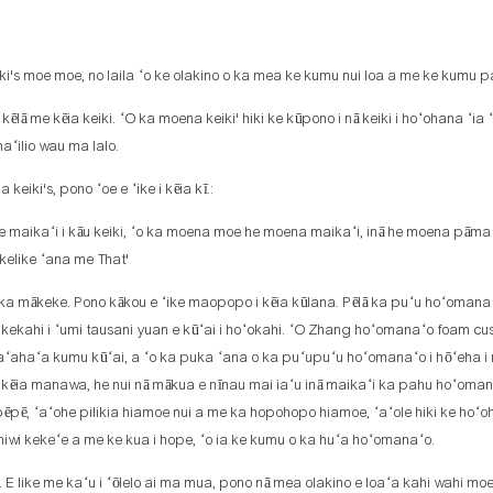
ki's moe moe, no laila ʻo ke olakino o ka mea ke kumu nui loa a me ke kumu p
oa kēlā me kēia keiki. ʻO ka moena keiki' hiki ke kūpono i nā keiki i hoʻohana ʻia 
aʻilio wau ma lalo.
eiki's, pono ʻoe e ʻike i kēia kī.:
moe maikaʻi i kāu keiki, ʻo ka moena moe he moena maikaʻi, inā he moena pāma i
ikelike ʻana me That'
ka mākeke. Pono kākou e ʻike maopopo i kēia kūlana. Pēlā ka puʻu hoʻomanaʻo
o kekahi i ʻumi tausani yuan e kūʻai i hoʻokahi. ʻO Zhang hoʻomanaʻo foam cus
aʻa kumu kūʻai, a ʻo ka puka ʻana o ka puʻupuʻu hoʻomanaʻo i hōʻeha i n
. I kēia manawa, he nui nā mākua e nīnau mai iaʻu inā maikaʻi ka pahu hoʻoman
pē, ʻaʻohe pilikia hiamoe nui a me ka hopohopo hiamoe, ʻaʻole hiki ke hoʻo
iwi kekeʻe a me ke kua i hope, ʻo ia ke kumu o ka huʻa hoʻomanaʻo.
u. E like me kaʻu i ʻōlelo ai ma mua, pono nā mea olakino e loaʻa kahi wahi mo