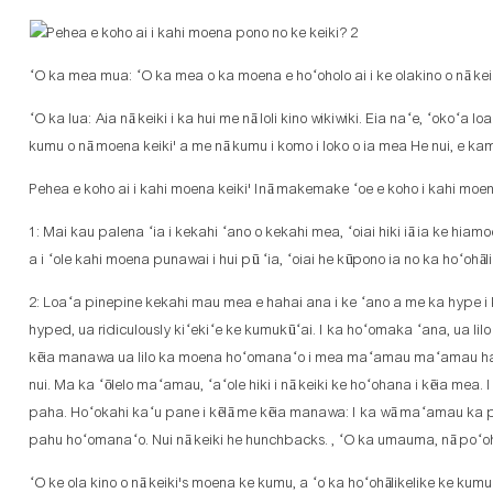
ʻO ka mea mua: ʻO ka mea o ka moena e hoʻoholo ai i ke olakino o nā kei
ʻO ka lua: Aia nā keiki i ka hui me nā loli kino wikiwiki. Eia naʻe, ʻokoʻa l
kumu o nā moena keiki' a me nā kumu i komo i loko o ia mea He nui, e kam
Pehea e koho ai i kahi moena keiki' Inā makemake ʻoe e koho i kahi moena k
1: Mai kau palena ʻia i kekahi ʻano o kekahi mea, ʻoiai hiki iā ia ke hia
a i ʻole kahi moena punawai i hui pū ʻia, ʻoiai he kūpono ia no ka hoʻohāl
2: Loaʻa pinepine kekahi mau mea e hahai ana i ke ʻano a me ka hype i 
hyped, ua ridiculously kiʻekiʻe ke kumukūʻai. I ka hoʻomaka ʻana, ua lil
kēia manawa ua lilo ka moena hoʻomanaʻo i mea maʻamau maʻamau haʻah
nui. Ma ka ʻōlelo maʻamau, ʻaʻole hiki i nā keiki ke hoʻohana i kēia mea
paha. Hoʻokahi kaʻu pane i kēlā me kēia manawa: I ka wā maʻamau ka pē
pahu hoʻomanaʻo. Nui nā keiki he hunchbacks. , ʻO ka umauma, nā poʻoh
ʻO ke ola kino o nā keiki's moena ke kumu, a ʻo ka hoʻohālikelike ke kum