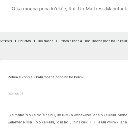
ʻO ka moena puna kiʻekiʻe, Roll Up Mattress Manufact
SYNWIN
EhSarah
ʻIke moena
Pehea e koho ai i kahi moena pono no ke keiki
Pehea e koho ai i kahi moena pono no ke keiki?
2021-08-23
I ka manaʻo o ka poʻe he nui, ua like ka wehewehe ʻana o ke keiki. Manaʻo
wehewehe ʻoiaʻiʻo o ke keiki, ʻo ia hoʻi, ʻo nā keiki liʻiliʻi e ulu wikiwiki