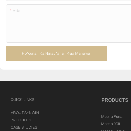
Anter
Hoʻouna I Ka Nīnauʻana I Kēia Manawa
QUICK LINKS
PRODUCTS
ABOUT SYNWIN
Moena Puna
PRODUCTS
Moena ʻOli
CASE STUDIES