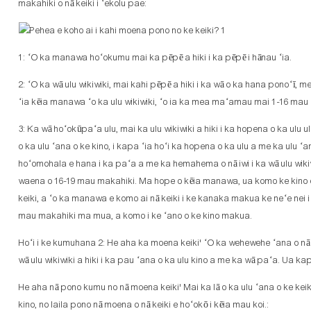
makahiki o nā keiki i ʻekolu pae:
1: ʻO ka manawa hoʻokumu mai ka pēpē a hiki i ka pēpē i hānau ʻia.
2: ʻO ka wā ulu wikiwiki, mai kahi pēpē a hiki i ka wā o ka hana ponoʻī,
ʻia kēia manawa ʻo ka ulu wikiwiki, ʻo ia ka mea maʻamau mai 1-16 mau
3: Ka wā hoʻokūpaʻa ulu, mai ka ulu wikiwiki a hiki i ka hopena o ka ulu u
o ka ulu ʻana o ke kino, i kapa ʻia hoʻi ka hopena o ka ulu a me ka ulu
hoʻomohala e hana i ka paʻa a me ka hemahema o nā iwi i ka wā ulu wikiwi
waena o 16-19 mau makahiki. Ma hope o kēia manawa, ua komo ke kino o
keiki, a ʻo ka manawa e komo ai nā keiki i ke kanaka makua ke neʻe nei i 
mau makahiki ma mua, a komo i ke ʻano o ke kino makua.
Hoʻi i ke kumuhana 2: He aha ka moena keiki' ʻO ka wehewehe ʻana o nā m
wā ulu wikiwiki a hiki i ka pau ʻana o ka ulu kino a me ka wā paʻa. Ua ka
He aha nā pono kumu no nā moena keiki' Mai ka lā o ka ulu ʻana o ke keiki
kino, no laila pono nā moena o nā keiki e hoʻokō i kēia mau koi.: