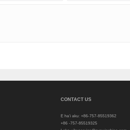
CONTACT US
E haʻi aku: +86-757-85519362
+86 -757-85519325