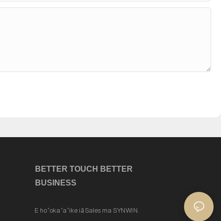
BETTER TOUCH BETTER
BUSINESS
E hoʻokaʻaʻike iā Sales ma SYNWIN.