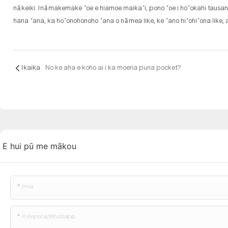
nā keiki. Inā makemake ʻoe e hiamoe maikaʻi, pono ʻoe i hoʻokahi tausa
hana ʻana, ka hoʻonohonoho ʻana o nā mea like, ke ʻano hiʻohiʻona like, a
Ikaika
No ke aha e koho ai i ka moena puna pocket?
E hui pū me mākou
Inoa
Kelepona/whatsapp