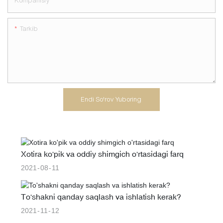
Kompanisiy
Tarkib
Endi So'rov Yuboring
Xotira ko'pik va oddiy shimgich o'rtasidagi farq
2021
08
11
To'shakni qanday saqlash va ishlatish kerak?
2021
11
12