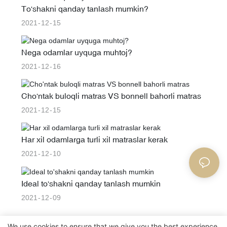
To'shakni qanday tanlash mumkin?
2021
12
15
Nega odamlar uyquga muhtoj?
2021
12
16
Cho'ntak buloqli matras VS bonnell bahorli matras
2021
12
15
Har xil odamlarga turli xil matraslar kerak
2021
12
10
Ideal to'shakni qanday tanlash mumkin
2021
12
09
We use cookies to ensure that we give you the best experience