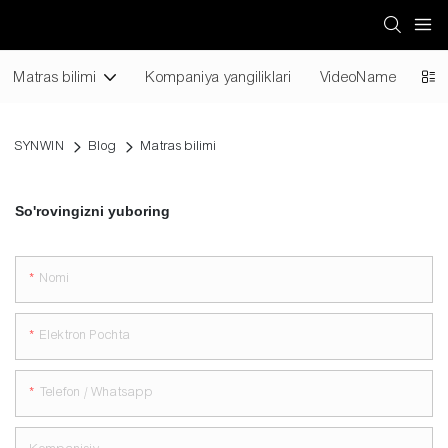
Matras bilimi
Kompaniya yangiliklari
VideoName
SYNWIN
Blog
Matras bilimi
So'rovingizni yuboring
Nomi
Elektron Pochta
Telefon / Whatsapp