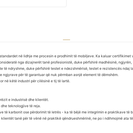
standardet në lidhje me procesin e prodhimit të mobiljeve. Ka kaluar certifikime
sideratë nga dizajnerët tanë profesionistë, duke përfshirë madhësinë, ngjyrën, 
të ndryshme, duke përfshirë testet e ndezshmërisë, testet e rezistencës ndaj lagës
 dhe ngjyrave për të garantuar që nuk përmban asnjë element të dëmshëm.
në këtë industri për cilësinë e tij të lartë.
ëzit e industrisë dhe klientët.
dhe teknologjive të reja.
të karbonit ose përdorimit të letrës - ka të bëjë me integrimin e praktikave të
me klientët tanë për të vënë në praktikë qëndrueshmërinë, ne po i ndihmojmë ata