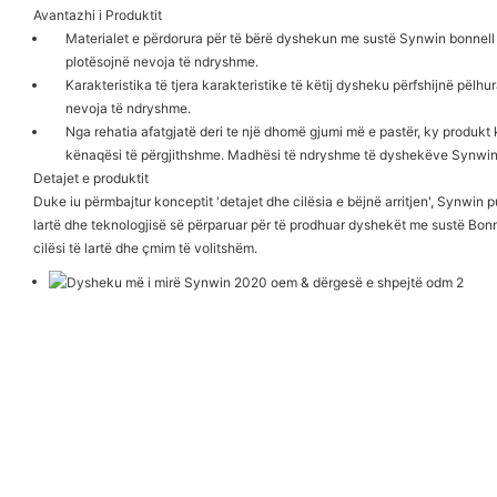
Avantazhi i Produktit
Materialet e përdorura për të bërë dyshekun me sustë Synwin bonnell 
plotësojnë nevoja të ndryshme.
Karakteristika të tjera karakteristike të këtij dysheku përfshijnë pëlh
nevoja të ndryshme.
Nga rehatia afatgjatë deri te një dhomë gjumi më e pastër, ky produk
kënaqësi të përgjithshme. Madhësi të ndryshme të dyshekëve Synwin
Detajet e produktit
Duke iu përmbajtur konceptit 'detajet dhe cilësia e bëjnë arritjen', Synw
lartë dhe teknologjisë së përparuar për të prodhuar dyshekët me sustë Bonn
cilësi të lartë dhe çmim të volitshëm.