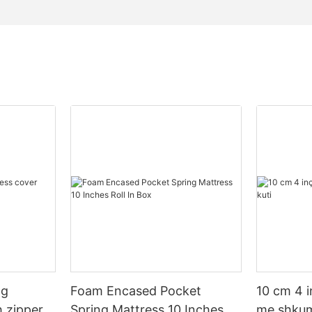
ng
Foam Encased Pocket
10 cm 4 i
h zipper
Spring Mattress 10 Inches
me shkum