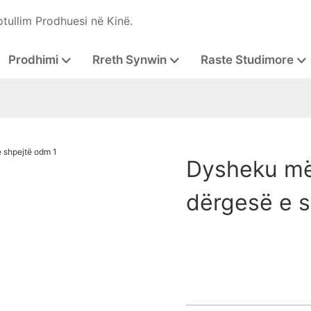
otullim Prodhuesi në Kinë.
Prodhimi
Rreth Synwin
Raste Studimore
Dysheku më
dërgesë e 