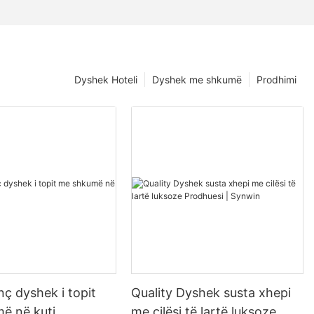
Dyshek Hoteli
Dyshek me shkumë
Prodhimi
nç dyshek i topit
Quality Dyshek susta xhepi
ë në kuti
me cilësi të lartë luksoze