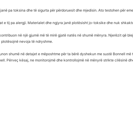
janë pa toksina dhe të sigurta për përdoruesit dhe mjedisin. Ato testohen për e
urat e tij pa alergji. Materialet dhe ngjyra janë plotësisht jo-toksike dhe nuk sh
t kontribuon në një gjumë më të mirë gjatë natës në shumë mënyra. Njerëzit që bl
 plotësojnë nevoja të ndryshme.
in punon shumë në detajet e mëposhtme për ta bërë dyshekun me sustë Bonnell më
ell. Përveç kësaj, ne monitorojmë dhe kontrollojmë në mënyrë strikte cilësinë dhe