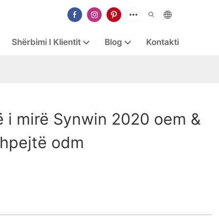
Shërbimi I Klientit
Blog
Kontakti
 i mirë Synwin 2020 oem &
shpejtë odm