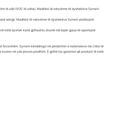
metim të ulët (VOC të ulëta). Madhësi të ndryshme të dyshekëve Synwin
kaktojnë alergji. Madhësi të ndryshme të dyshekëve Synwin plotësojnë
ejnë këtë dyshek kanë gjithashtu shumë më tepër gjasa të raportojnë
 të favorshëm. Synwin këmbëngul në përdorimin e materialeve me cilësi të
 koston në çdo proces prodhimi. E gjithë kjo garanton që produkti të ketë