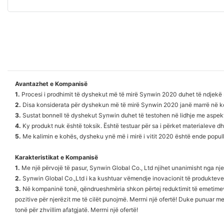
Avantazhet e Kompanisë
1.
Procesi i prodhimit të dyshekut më të mirë Synwin 2020 duhet të ndjekë 
2.
Disa konsiderata për dyshekun më të mirë Synwin 2020 janë marrë në kon
3.
Sustat bonnell të dyshekut Synwin duhet të testohen në lidhje me aspekte 
4.
Ky produkt nuk është toksik. Është testuar për sa i përket materialeve
5.
Me kalimin e kohës, dysheku ynë më i mirë i vitit 2020 është ende popullor 
Karakteristikat e Kompanisë
1.
Me një përvojë të pasur, Synwin Global Co., Ltd njihet unanimisht nga njer
2.
Synwin Global Co.,Ltd i ka kushtuar vëmendje inovacionit të produkteve 
3.
Në kompaninë tonë, qëndrueshmëria shkon përtej reduktimit të emetimeve 
pozitive për njerëzit me të cilët punojmë. Merrni një ofertë! Duke punuar 
tonë për zhvillim afatgjatë. Merrni një ofertë!