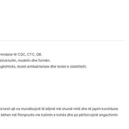
t vendase të CQC, CTC, QB.
strukturën, modelin dhe formën.
htirës, testet antibakteriale dhe testet e stabilitetit.
 biznesit që na mundësojnë të bëjmë më shumë mirë dhe të japim kontribute
 të bëhen më fitimprurës me kalimin e kohës dhe po përforcojmë angazhimin