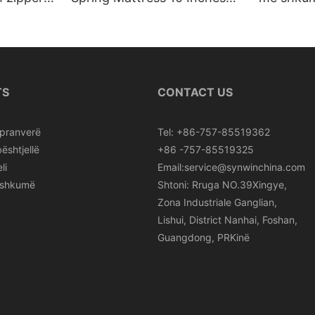
Roll In Box
TS
CONTACT US
pranverë
Tel: +86-757-85519362
ështjellë
+86 -757-85519325
li
Email:service@synwinchina.com
 shkumë
Shtoni: Rruga NO.39Xingye,
Zona Industriale Ganglian,
Lishui, District Nanhai, Foshan,
Guangdong, PRKinë