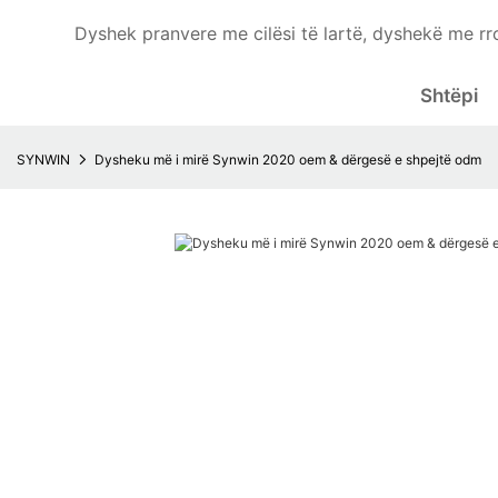
Dyshek pranvere me cilësi të lartë, dyshekë me rr
Shtëpi
SYNWIN
Dysheku më i mirë Synwin 2020 oem & dërgesë e shpejtë odm