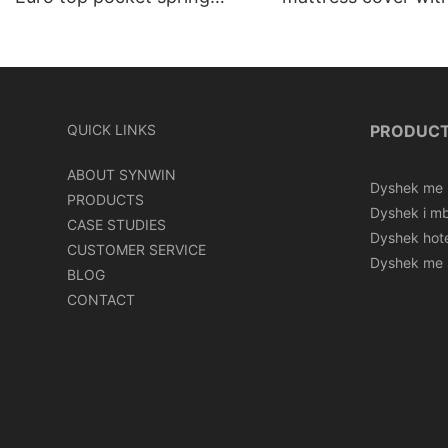
mattress roll in carton box
can roll in box
QUICK LINKS
PRODUC
ABOUT SYNWIN
Dyshek me 
PRODUCTS
Dyshek i mb
CASE STUDIES
Dyshek hote
CUSTOMER SERVICE
Dyshek me
BLOG
CONTACT