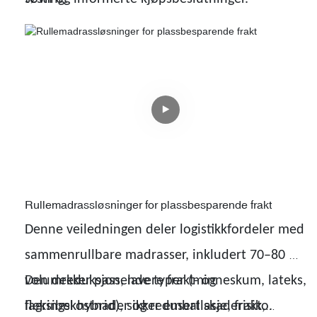
Rullemadrassløsninger for plassbesparende frakt
Denne veiledningen deler logistikkfordeler med
sammenrullbare madrasser, inkludert 70–80 %
volumreduksjon, lavere frakt- og
Den dekker passende typer (minneskum, lateks,
lagringskostnader og redusert skaderisiko.
fleksibel hybrid), sikker emballasje, frakt,