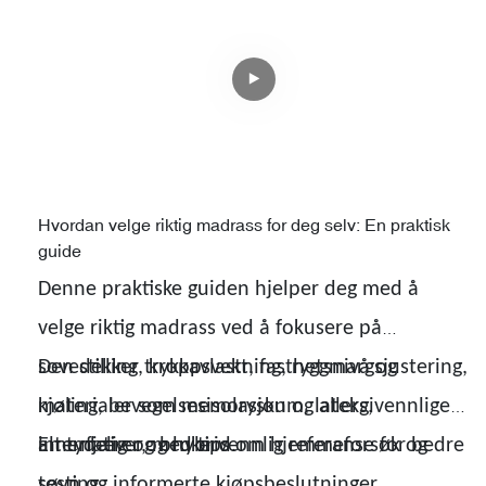
Hvordan velge riktig madrass for deg selv: En praktisk
guide
Denne praktiske guiden hjelper deg med å
velge riktig madrass ved å fokusere på
sovestilling, kroppsvekt, fasthetsnivå og
Den dekker trykkavlastning, ryggmargsjustering,
materialer som memoryskum, lateks,
kjøling, bevegelsesisolasjon og allergivennlige
innerfjærer og hybrid.
alternativer, med tips om hjemmeforsøk og
En tydelig og brukervennlig referanse for bedre
testing.
søvn og informerte kjøpsbeslutninger.