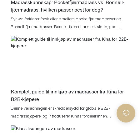
Madrasskunnskap: Pocketfjærmadrass vs. Bonnell-
fjærmadrass, hvilken passer best for deg?
Synwin forklarer forskjellene mellom pocketfjærmadrasser og
Bonnell-fjærmadrasser. Bonnell-fjærer har sterk støtte, god
luftgjennomtrengelighet og er rimelige, mens pocketfjærer gir
utmerket anti-forstyrrelser, god passform og ryggradsbeskyttelse.
Velg den rette basert på dine behov; Synwin tilbyr tilpassede
tjenester.
Komplett guide til innkjøp av madrasser fra Kina for
B2B-kjøpere
Denne veiledningen er skreddersydd for globale B2B-
madrasskjøpere, og introduserer Kinas fordeler innen
madrassproduksjon, trender og viktige punkter for å velge
pålitelige fjærmadrasser. Den dekker også kvalitetskontroll,
nødvendige sertifiseringer og logistikkordninger, og presenterer