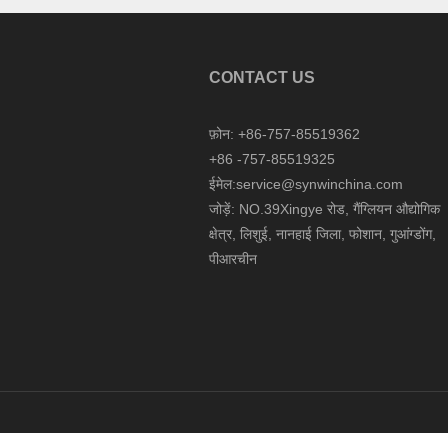
CONTACT US
फ़ोन: +86-757-85519362
+86 -757-85519325
ईमेल:service@synwinchina.com
जोड़ें: NO.39Xingye रोड, गैंग्लियन औद्योगिक
क्षेत्र, लिशुई, नानहाई जिला, फोशान, गुआंग्डोंग,
पीआरचीन