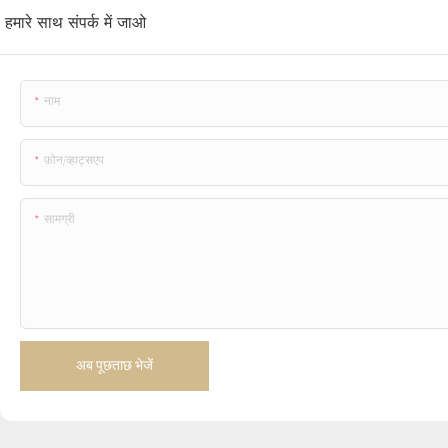
हमारे साथ संपर्क में जाओ
नाम
फ़ोन/व्हाट्सएप
सामग्री
अब पूछताछ भेजें