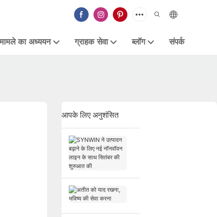
मामले का अध्ययन
ग्राहक सेवा
ब्लॉग
संपर्क
आपके लिए अनुशंसित
S
Y
N
W
I
अ
N
ती
ने
त
उ