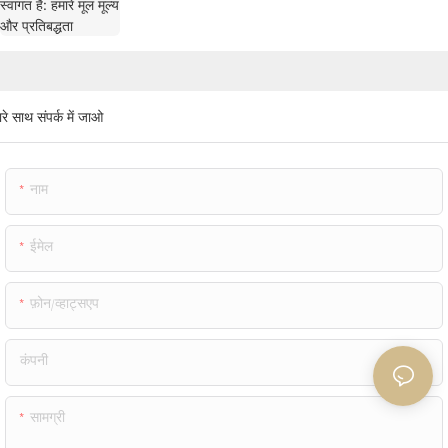
रे साथ संपर्क में जाओ
नाम
ईमेल
फ़ोन/व्हाट्सएप
कंपनी
सामग्री