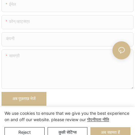
ईमेल
फ़ोन/व्हाट्सएप
कंपनी
सामग्री
अब पूछताछ भेजें
We use cookies to ensure that we give you the best experience
on and off our website. please review our
गोपनीयता नीति
Reject
कुकी सेटिंग्स
अब सहमत हैं
पीराइट © 2025 |
साइट मैप
गोपनीयता नीति