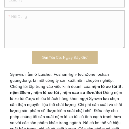
Công Ty
Nội Dung
Gửi Yêu Cầu Ngay Bây Giờ
Synwin, nằm ở Luishui, FoshanHigh-TechZone foshan
guangdong, là một công ty sản xuất nệm chuyên nghiệp.
Chúng tôi tập trung vào việc kinh doanh của
nệm lò xo túi
S
.
nệm 30cm
,
nệm lò xo túi
,
nệm cao su đơn/đôi
Dòng nệm
lò xo túi được nhiều khách hàng khen ngợi.Synwin lựa chọn
cẩn thận nguyên liệu thô chất lượng. Chi phí sản xuất và chất
lượng sản phẩm sẽ được kiểm soát chặt chẽ. Điều này cho
phép chúng tôi sản xuất nệm lò xo túi có tính cạnh tranh hơn
so với các sản phẩm khác trong ngành. Nó có lợi thế về hiệu
suất bên trong, giá cả và chất lượng. Các sản phẩm có chất