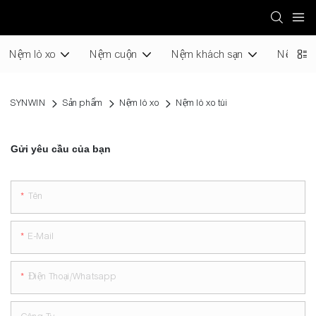
Nệm lò xo
Nệm cuộn
Nệm khách sạn
Nệm Xố
SYNWIN
Sản phẩm
Nệm lò xo
Nệm lò xo túi
Gửi yêu cầu của bạn
Tên
E-Mail
Điện Thoại/whatsapp