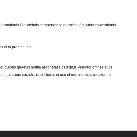
Informationis Proprietatis compendiose permittet. Ad huius conventionis
is ei in promptu est.
es, quibus quaevis notitia proprietatis detegitur. Venditor omnes suos
obligationum secreto, restrictionis in usu et non indicio expositorum.