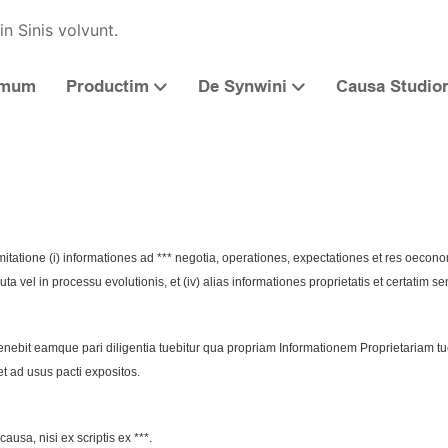
in Sinis volvunt.
mum
Productim
De Synwini
Causa Studio
mitatione (i) informationes ad *** negotia, operationes, expectationes et res oeconom
uta vel in processu evolutionis, et (iv) alias informationes proprietatis et certatim sen
enebit eamque pari diligentia tuebitur qua propriam Informationem Proprietariam tuebi
t ad usus pacti expositos.
ausa, nisi ex scriptis ex ***.