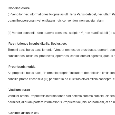
Nondisclosure
(i) Venditor nec Informationes Proprietas ulli Tertii Partis deteget, nec ullam 
quamlibet personam vel entitatem huic conventioni non subsignatam.
(ii) Vendor consentit, sine praevio consensu scripto ***, non manifestabit (et c
Restrictiones in subsidiariis, Socius, etc
Termini pacti huius pacti tenentur Vendor omnesque eius duces, operarii, consu
subsidiarios, affiliatos, praefectos, operarios, consultores et agentes, quibus
Proprietatis notitia
Ad proposita huius pacti, "Informatio propria" includere debebit sine limitatio
consilia promo et consilia (iii) pertinentia ad culcitras et/vel officia concepta,
Vexillum curae
Venditor omnia Proprietatis Informationes sibi detecta summa cum fiducia teneb
permittet, aliquam partem Informationis Proprietariae, nisi ad normam, et ad u
Cohibita artius in usu