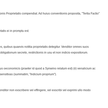
tionis Proprietatis compendiat. Ad huius conventionis proposita, "Tertia Factio"
tatis ei in promptu est.
es, quibus quaevis notitia proprietatis detegitur. Venditor omnes suos
obligationum secreto, restrictionis in usu et non indicio expositorum.
ebus oeconomicis (praeter id quod a Synwino relatum est) (ii) venalicium ac
tim sensitivas (summatim; "Indicium proprium").
nditor non exscribere vel effingere, vel exscribi vel exprimi ullo modo