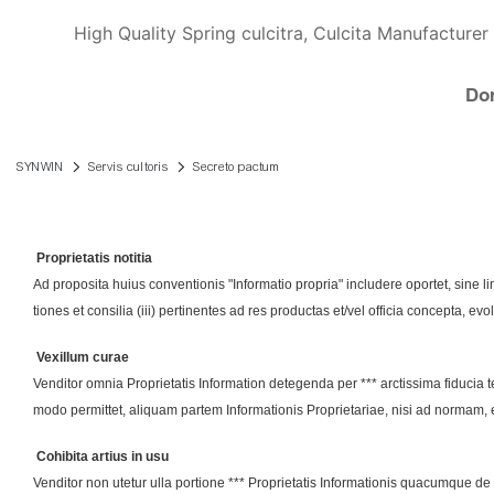
High Quality Spring culcitra, Culcita Manufacturer 
Do
SYNWIN
Servis cultoris
Secreto pactum
Proprietatis notitia
Ad proposita huius conventionis "Informatio propria" includere oportet, sine li
tiones et consilia (iii) pertinentes ad res productas et/vel officia concepta, evol
Vexillum curae
Venditor omnia Proprietatis Information detegenda per *** arctissima fiducia t
modo permittet, aliquam partem Informationis Proprietariae, nisi ad normam, e
Cohibita artius in usu
Venditor non utetur ulla portione *** Proprietatis Informationis quacumque de c