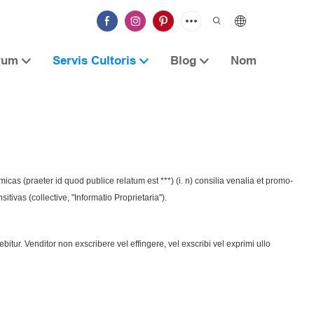
rum
Servis Cultoris
Blog
Nom
icas (praeter id quod publice relatum est ***) (i. n) consilia venalia et promo-
sitivas (collective, "Informatio Proprietaria").
tur. Venditor non exscribere vel effingere, vel exscribi vel exprimi ullo