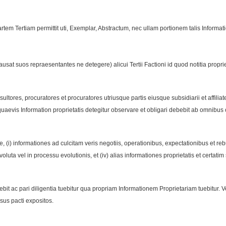
Partem Tertiam permittit uti, Exemplar, Abstractum, nec ullam portionem talis Informa
ausat suos repraesentantes ne detegere) alicui Tertii Factioni id quod notitia proprie
ltores, procuratores et procuratores utriusque partis eiusque subsidiarii et affiliat
 quaevis Information proprietatis detegitur observare et obligari debebit ab omnibus 
ne, (i) informationes ad culcitam veris negotiis, operationibus, expectationibus et r
 evoluta vel in processu evolutionis, et (iv) alias informationes proprietatis et certa
it ac pari diligentia tuebitur qua propriam Informationem Proprietariam tuebitur. Ve
sus pacti expositos.