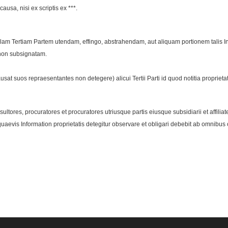
ausa, nisi ex scriptis ex ***.
 ullam Tertiam Partem utendam, effingo, abstrahendam, aut aliquam portionem talis 
 non subsignatam.
usat suos repraesentantes non detegere) alicui Tertii Parti id quod notitia proprietat
ltores, procuratores et procuratores utriusque partis eiusque subsidiarii et affiliat
 quaevis Information proprietatis detegitur observare et obligari debebit ab omnibus 