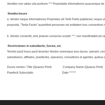
Venditor non utetur ulla portione *** Proprietatis Informationis quacumque de c
Nondisclosure
a. Vendor neque Informationes Proprietas ulli Tertii Partis patefaciet, neque
proposita, "Tertia Factio" quamlibet personam vel entitatem huic conventioni
b. Vendor consentit, sine praevio consensu scripto ***, non manifestabit (et ca
Restrictiones in subsidiariis, Socius, etc
Termini pacti huius pacti tenentur Vendor omnesque eius duces, operarii, consu
subsidiarios, affiliatos, praefectos, operarios, consultores et agentes, quibus
Duces nomen / Title (Quaeso Print) Company Name (Quaeso Print)
Praefecti Subscriptio Date:******