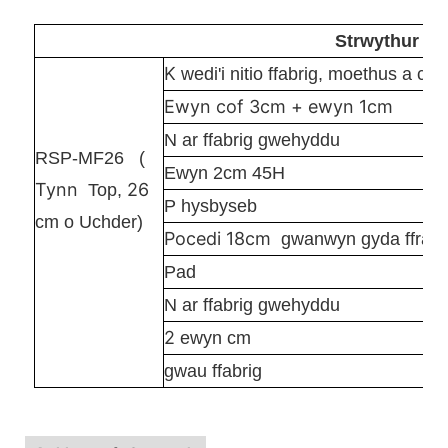
Strwythur
K
wedi'i nitio ffabrig, moethus a cyf
Ewyn cof 3cm + ewyn 1cm
N
ar ffabrig gwehyddu
RSP-MF26
(
Ewyn 2cm 45H
Tynn
26
Top,
P
hysbyseb
cm o Uchder)
Pocedi 18cm
gwanwyn gyda ffrâm
Pad
N
ar ffabrig gwehyddu
2
ewyn cm
gwau ffabrig