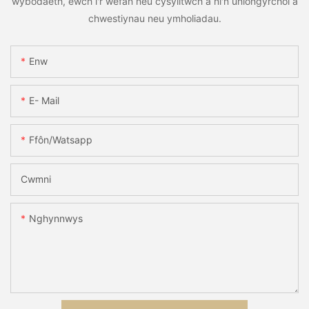
wybodaeth, ewch i'r wefan neu cysylltwch â ni'n uniongyrchol â
chwestiynau neu ymholiadau.
Enw
E- Mail
Ffôn/watsapp
Cwmni
Nghynnwys