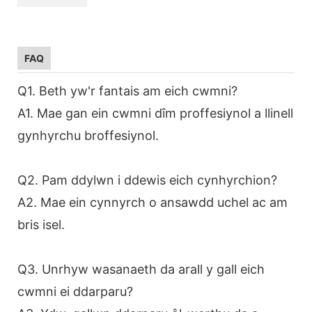
FAQ
Q1. Beth yw'r fantais am eich cwmni?
A1. Mae gan ein cwmni dîm proffesiynol a llinell
gynhyrchu broffesiynol.
Q2. Pam ddylwn i ddewis eich cynhyrchion?
A2. Mae ein cynnyrch o ansawdd uchel ac am
bris isel.
Q3. Unrhyw wasanaeth da arall y gall eich
cwmni ei ddarparu?