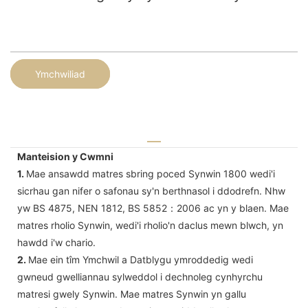
Ymchwiliad
Manteision y Cwmni
1.
Mae ansawdd matres sbring poced Synwin 1800 wedi'i
sicrhau gan nifer o safonau sy'n berthnasol i ddodrefn. Nhw
yw BS 4875, NEN 1812, BS 5852：2006 ac yn y blaen. Mae
matres rholio Synwin, wedi'i rholio'n daclus mewn blwch, yn
hawdd i'w chario.
2.
Mae ein tîm Ymchwil a Datblygu ymroddedig wedi
gwneud gwelliannau sylweddol i dechnoleg cynhyrchu
matresi gwely Synwin. Mae matres Synwin yn gallu