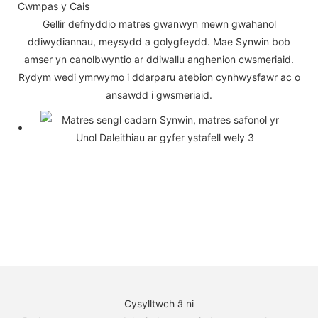
Cwmpas y Cais
Gellir defnyddio matres gwanwyn mewn gwahanol
ddiwydiannau, meysydd a golygfeydd. Mae Synwin bob
amser yn canolbwyntio ar ddiwallu anghenion cwsmeriaid.
Rydym wedi ymrwymo i ddarparu atebion cynhwysfawr ac o
ansawdd i gwsmeriaid.
Cysylltwch â ni