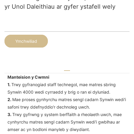
yr Unol Daleithiau ar gyfer ystafell wely
Ymchwiliad
Manteision y Cwmni
1.
Trwy gyfranogiad staff technegol, mae matres sbring
Synwin 4000 wedi cyrraedd y brig o ran ei dyluniad.
2.
Mae proses gynhyrchu matres sengl cadarn Synwin wedi'i
safoni trwy ddefnyddio'r dechnoleg uwch.
3.
Trwy gyfrwng y system berffaith a rheolaeth uwch, mae
cynhyrchu matres sengl cadarn Synwin wedi'i gwblhau ar
amser ac yn bodloni manyleb y diwydiant.