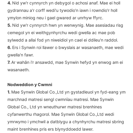
4.
Nid yw'r cynnyrch yn debygol o achosi anaf. Mae ei holl
gydrannau a'r corff wedi'u tywodio'n iawn i rowndio'r holl
ymylon miniog neu i gael gwared ar unrhyw ffyrc.
5.
Nid yw'r cynnyrch hwn yn wenwynig. Mae asesiadau risg
cemegol yn ei weithgynhyrchu wedi gwella ac mae pob
sylwedd a allai fod yn niweidiol yn cael ei ddileu'n raddol.
6.
Ers i Synwin roi llawer o bwyslais ar wasanaeth, mae wedi
gwella'n fawr.
7.
Ar wahân i'r ansawdd, mae Synwin hefyd yn enwog am ei
wasanaeth.
Nodweddion y Cwmni
1.
Mae Synwin Global Co.,Ltd yn gystadleuol yn fyd-eang ym
marchnad matresi sengl cwmnïau matresi. Mae Synwin
Global Co., Ltd yn wneuthurwr matresi brenhines
cyfanwerthu rhagorol. Mae Synwin Global Co.,Ltd wedi
ymrwymo i ymchwil a datblygu a chynhyrchu matresi sbring
maint brenhines pris ers blynyddoedd lawer.