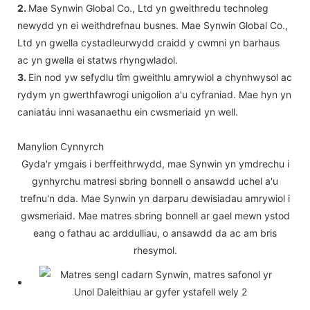
2.
Mae Synwin Global Co., Ltd yn gweithredu technoleg
newydd yn ei weithdrefnau busnes. Mae Synwin Global Co.,
Ltd yn gwella cystadleurwydd craidd y cwmni yn barhaus
ac yn gwella ei statws rhyngwladol.
3.
Ein nod yw sefydlu tîm gweithlu amrywiol a chynhwysol ac
rydym yn gwerthfawrogi unigolion a'u cyfraniad. Mae hyn yn
caniatáu inni wasanaethu ein cwsmeriaid yn well.
Manylion Cynnyrch
Gyda'r ymgais i berffeithrwydd, mae Synwin yn ymdrechu i
gynhyrchu matresi sbring bonnell o ansawdd uchel a'u
trefnu'n dda. Mae Synwin yn darparu dewisiadau amrywiol i
gwsmeriaid. Mae matres sbring bonnell ar gael mewn ystod
eang o fathau ac arddulliau, o ansawdd da ac am bris
rhesymol.