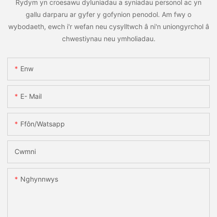
Rydym yn croesawu dyluniadau a syniadau personol ac yn
gallu darparu ar gyfer y gofynion penodol. Am fwy o
wybodaeth, ewch i'r wefan neu cysylltwch â ni'n uniongyrchol â
chwestiynau neu ymholiadau.
Enw
E- Mail
Ffôn/watsapp
Cwmni
Nghynnwys