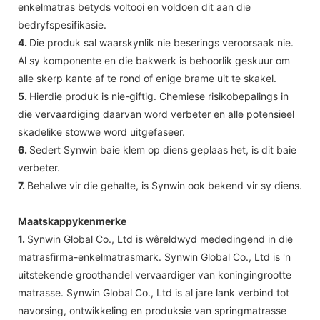
enkelmatras betyds voltooi en voldoen dit aan die
bedryfspesifikasie.
4.
Die produk sal waarskynlik nie beserings veroorsaak nie.
Al sy komponente en die bakwerk is behoorlik geskuur om
alle skerp kante af te rond of enige brame uit te skakel.
5.
Hierdie produk is nie-giftig. Chemiese risikobepalings in
die vervaardiging daarvan word verbeter en alle potensieel
skadelike stowwe word uitgefaseer.
6.
Sedert Synwin baie klem op diens geplaas het, is dit baie
verbeter.
7.
Behalwe vir die gehalte, is Synwin ook bekend vir sy diens.
Maatskappykenmerke
1.
Synwin Global Co., Ltd is wêreldwyd mededingend in die
matrasfirma-enkelmatrasmark. Synwin Global Co., Ltd is 'n
uitstekende groothandel vervaardiger van koningingrootte
matrasse. Synwin Global Co., Ltd is al jare lank verbind tot
navorsing, ontwikkeling en produksie van springmatrasse