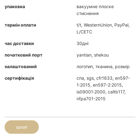
упаковка
вакуумне плоске
стиснення
термін оплати
t/t, WesternUnion, PayPal,
L/CETC
час доставки
30дні
початковий порт
yantian, shekou
налаштований
логотип, тканина, розмір
сертифікація
спа, sgs, cfr1633, en597-
1:2015, en597-2:2015,
is09001:2000, caltb117,
nfpa701-2015
запит