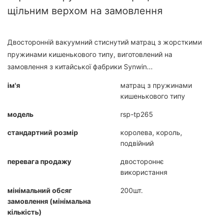
щільним верхом на замовлення
Двосторонній вакуумний стиснутий матрац з жорсткими
пружинами кишенькового типу, виготовлений на
замовлення з китайської фабрики Synwin...
ім'я
матрац з пружинами
кишенькового типу
модель
rsp-tp265
стандартний розмір
королева, король,
подвійний
перевага продажу
двостороннє
використання
мінімальний обсяг
200шт.
замовлення (мінімальна
кількість)