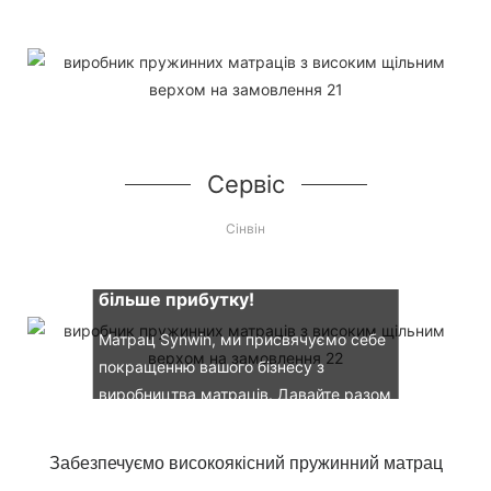
Сервіс
Сінвін
Давайте разом отримувати
більше прибутку!
Матрац Synwin, ми присвячуємо себе
покращенню вашого бізнесу з
виробництва матраців. Давайте разом
зануримося у ринок матраців.
Забезпечуємо високоякісний пружинний матрац