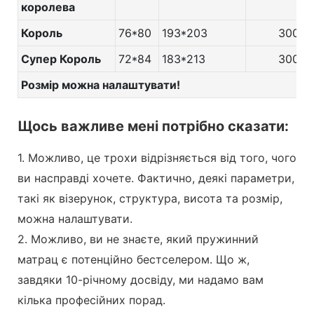
королева
Король
76*80
193*203
300
Супер Король
72*84
183*213
300
Розмір можна налаштувати!
Щось важливе мені потрібно сказати:
1. Можливо, це трохи відрізняється від того, чого
ви насправді хочете. Фактично, деякі параметри,
такі як візерунок, структура, висота та розмір,
можна налаштувати.
2. Можливо, ви не знаєте, який пружинний
матрац є потенційно бестселером. Що ж,
завдяки 10-річному досвіду, ми надамо вам
кілька професійних порад.