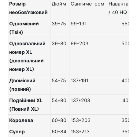
Розмір
Дюйм
Сантиметром
Навантаже
необов'язковий
/ 40 HQ (шт
Одномісний
39*75
99*191
550
(Твін)
Односпальний
39*80
99*203
500
номер XL
(двоспальний
номер XL)
Двомісний
54*75
137*191
400
(повний)
Подвійний XL
54*80
137*203
400
(Повний XL)
Королева
60*80
153*203
350
Супер
60*84
153*213
350