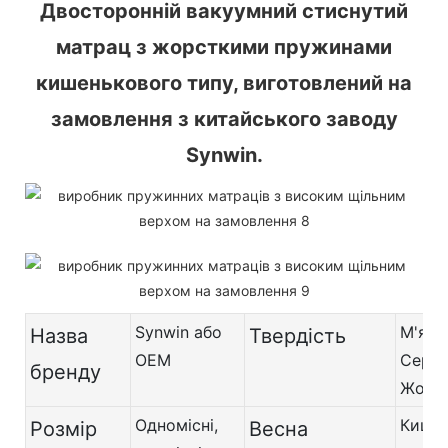
Двосторонній вакуумний стиснутий
матрац з жорсткими пружинами
кишенькового типу, виготовлений на
замовлення з китайського заводу
Synwin.
Synwin або
М'яки
Назва
Твердість
OEM
Серед
бренду
Жорс
Одномісні,
Кише
Розмір
Весна