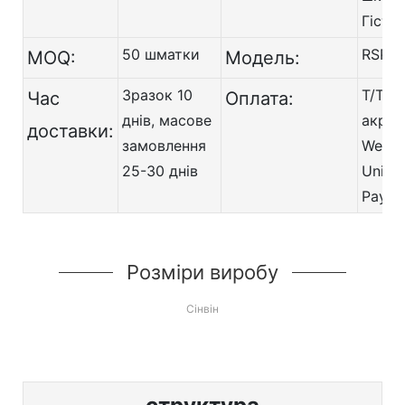
Гість
50 шматки
RSP-T
MOQ:
Модель:
Зразок 10
T/T,
Час
Оплата:
днів, масове
акред
доставки:
замовлення
Weste
25-30 днів
Union,
Paypa
Розміри виробу
Сінвін