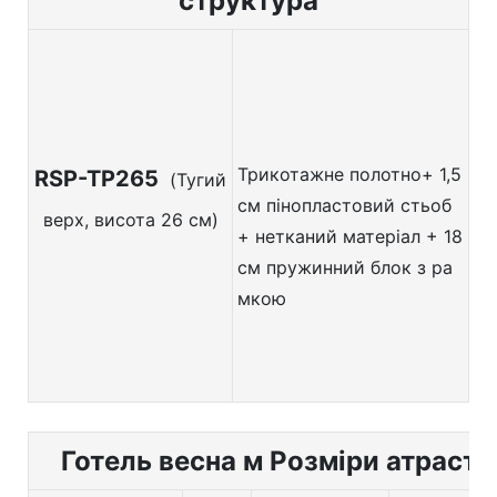
структура
Трикотажне полотно+
1,5
RSP-TP265
(Тугий
см пінопластовий стьоб
верх, висота 26 см)
+ нетканий матеріал + 18
см пружинний блок з ра
мкою
Готель весна м
Розміри атрасту