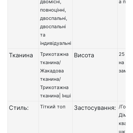
двомісні,
а пру
повноцінні,
двоспальні,
двоспальні
та
індивідуальні
Трикотажна
25 см
Тканина
Висота
тканина/
на
Жакадова
замов
тканина/
Трикотажна
тканина| Інші
Тіткий топ
/Готе
Стиль:
Застосування:
Дім/
кварт
школа