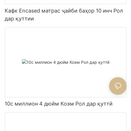
Кафк Encased матрас ҷайби баҳор 10 инч Рол
дар қуттии
10c миллион 4 дюйм Коэм Рол дар қуттӣ