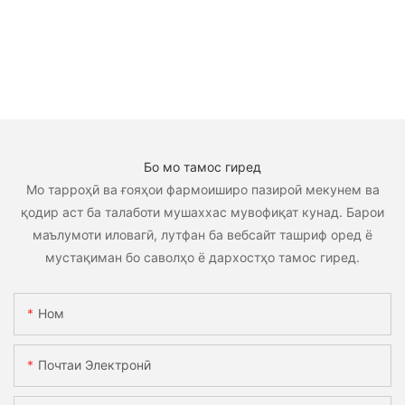
Бо мо тамос гиред
Мо тарроҳӣ ва ғояҳои фармоиширо пазироӣ мекунем ва
қодир аст ба талаботи мушаххас мувофиқат кунад. Барои
маълумоти иловагӣ, лутфан ба вебсайт ташриф оред ё
мустақиман бо саволҳо ё дархостҳо тамос гиред.
Ном
Почтаи Электронӣ