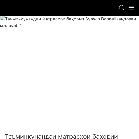
Таъминкунандаи матрасҳои баҳории