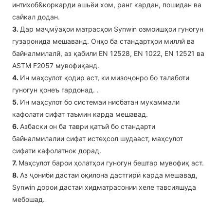
интихоб&коркарди ашьёи хом, ранг кардан, пошидан ва
сайкал додан.
3.
Дар маҷмӯаҳои матрасҳои Synwin озмоишҳои гуногун
гузаронида мешаванд. Онҳо ба стандартҳои миллӣ ва
байналмилалӣ, аз қабили EN 12528, EN 1022, EN 12521 ва
ASTM F2057 мувофиқанд.
4.
Ин маҳсулот қодир аст, ки мизоҷонро бо талаботи
гуногун қонеъ гардонад. .
5.
Ин маҳсулот бо системаи нисбатан мукаммали
кафолати сифат таъмин карда мешавад.
6.
Азбаски он ба таври қатъӣ бо стандарти
байналмилалии сифат истеҳсол шудааст, маҳсулот
сифати кафолатнок дорад.
7.
Маҳсулот барои ҳолатҳои гуногун бештар мувофиқ аст.
8.
Аз ҷониби дастаи оқилона дастгирӣ карда мешавад,
Synwin дорои дастаи хидматрасонии хеле тавсияшуда
мебошад.