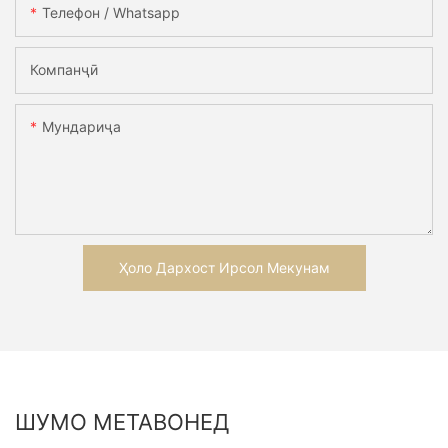
Телефон / Whatsapp
Компанҷӣ
Мундариҷа
Ҳоло Дархост Ирсол Мекунам
ШУМО МЕТАВОНЕД