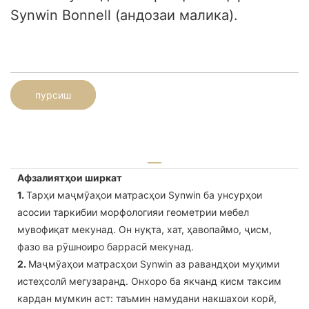
Synwin Bonnell (андозаи малика).
пурсиш
Афзалиятҳои ширкат
1.
Тарҳи маҷмӯаҳои матрасҳои Synwin ба унсурҳои
асосии таркибии морфологияи геометрии мебел
мувофиқат мекунад. Он нуқта, хат, ҳавопаймо, ҷисм,
фазо ва рӯшноиро баррасӣ мекунад.
2.
Маҷмӯаҳои матрасҳои Synwin аз равандҳои муҳими
истеҳсолӣ мегузаранд. Онхоро ба якчанд кисм таксим
кардан мумкин аст: таъмин намудани накшахои корй,