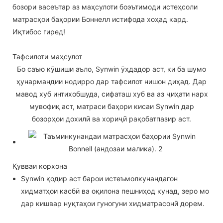
бозори васеътар аз маҳсулоти боэътимоди истеҳсоли
матрасҳои баҳории Боннелл истифода хоҳад кард.
Иқтибос гиред!
Тафсилоти маҳсулот
Бо саъю кӯшиши аъло, Synwin ӯҳдадор аст, ки ба шумо
ҳунармандии нодирро дар тафсилот нишон диҳад. Дар
мавод хуб интихобшуда, сифаташ хуб ва аз ҷиҳати нарх
мувофиқ аст, матраси баҳори кисаи Synwin дар
бозорҳои дохилӣ ва хориҷӣ рақобатпазир аст.
Қувваи корхона
Synwin қодир аст барои истеъмолкунандагон
хидматҳои касбӣ ва оқилона пешниҳод кунад, зеро мо
дар кишвар нуқтаҳои гуногуни хидматрасонӣ дорем.