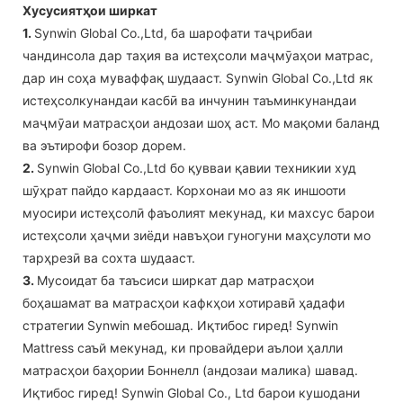
Хусусиятҳои ширкат
1.
Synwin Global Co.,Ltd, ба шарофати таҷрибаи
чандинсола дар таҳия ва истеҳсоли маҷмӯаҳои матрас,
дар ин соҳа муваффақ шудааст. Synwin Global Co.,Ltd як
истеҳсолкунандаи касбӣ ва инчунин таъминкунандаи
маҷмӯаи матрасҳои андозаи шоҳ аст. Мо мақоми баланд
ва эътирофи бозор дорем.
2.
Synwin Global Co.,Ltd бо қувваи қавии техникии худ
шӯҳрат пайдо кардааст. Корхонаи мо аз як иншооти
муосири истеҳсолӣ фаъолият мекунад, ки махсус барои
истеҳсоли ҳаҷми зиёди навъҳои гуногуни маҳсулоти мо
тарҳрезӣ ва сохта шудааст.
3.
Мусоидат ба таъсиси ширкат дар матрасҳои
боҳашамат ва матрасҳои кафкҳои хотиравӣ ҳадафи
стратегии Synwin мебошад. Иқтибос гиред! Synwin
Mattress саъй мекунад, ки провайдери аълои ҳалли
матрасҳои баҳории Боннелл (андозаи малика) шавад.
Иқтибос гиред! Synwin Global Co., Ltd барои кушодани