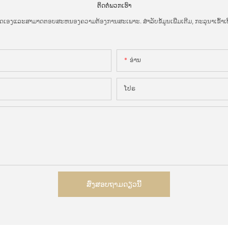
ຕິດ​ຕໍ່​ພວກ​ເຮົາ
ເອງແລະສາມາດຕອບສະຫນອງຄວາມຕ້ອງການສະເພາະ. ສໍາລັບຂໍ້ມູນເພີ່ມເຕີມ, ກະລຸນາເຂົ້າເບິ່ງ
ອ່ານ
ໂປຣ
ສົ່ງສອບຖາມດຽວນີ້