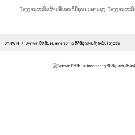
ໂຮງງານຜະລິດຜ້າປູທີ່ນອນທີ່ມີຄຸນນະພາບສູງ, ໂຮງງານຜະລິ
SYNWIN
Synwin ຍີ່ຫໍ້ທີ່ນອນ innerspring ທີ່ດີທີ່ສຸດຂາຍສົ່ງສໍາລັບໂຮງແຮມ