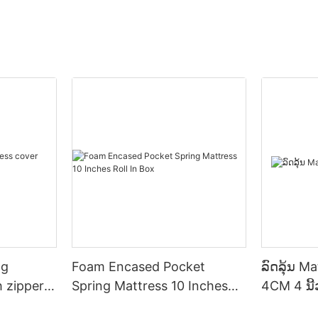
ng
Foam Encased Pocket
ລົດລຸ້ນ M
h zipper
Spring Mattress 10 Inches
4CM 4 ນີ້
Roll In Box