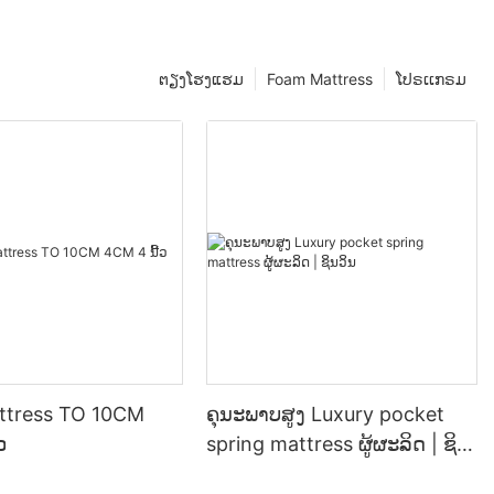
ຕຽງໂຮງແຮມ
Foam Mattress
ໂປຣເເກຣມ
attress TO 10CM
ຄຸນະພາບສູງ Luxury pocket
ວ
spring mattress ຜູ້ຜະລິດ | ຊິນ
ວິນ