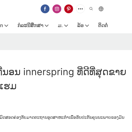
in
ກໍລະນີສຶກສາ
ມ.
ລ້ອ
ຕິດຕໍ່
ທີ່ນອນ innerspring ທີ່ດີທີ່ສຸດຂາຍ
ງແຮມ
ຫມົດສອດຄ່ອງກັບມາດຕະຖານອຸດສາຫະກໍາເພື່ອຮັບປະກັນຄຸນນະພາບຂອງມັນ