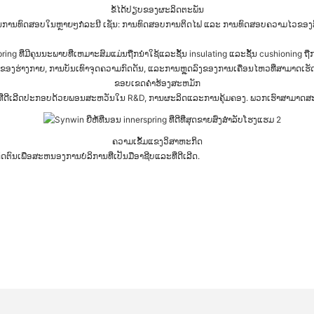
ຂໍ້ໄດ້ປຽບຂອງຜະລິດຕະພັນ
ນການທົດສອບໃນຫຼາຍໆກໍລະນີ ເຊັ່ນ: ການທົດສອບການຕິດໄຟ ແລະ ການທົດສອບຄວາມໄວຂອງສີ
ທີ່ມີຄຸນນະພາບທີ່ເຫມາະສົມແມ່ນຖືກນໍາໃຊ້ແລະຊັ້ນ insulating ແລະຊັ້ນ cushioning ຖືກ
ຂອງຮ່າງກາຍ, ການບັນເທົາຈຸດຄວາມກົດດັນ, ແລະການຫຼຸດລົງຂອງການເຄື່ອນໄຫວທີ່ສາມາດເຮັດ
ຂອບເຂດຄໍາຮ້ອງສະຫມັກ
ມງານທີ່ດີເລີດປະກອບດ້ວຍພອນສະຫວັນໃນ R&D, ການຜະລິດແລະການຄຸ້ມຄອງ. ພວກເຮົາສາມາດສ
ຄວາມເຂັ້ມແຂງວິສາຫະກິດ
ດຕົນເພື່ອສະຫນອງການບໍລິການທີ່ເປັນມືອາຊີບແລະທີ່ດີເລີດ.