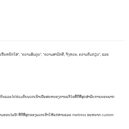
ນັ້ນຫນັກໃສ່", "ຄວາມສົມດູນ", "ຄວາມສາມັກຄີ, ຈັງຫວະ, ຄວາມກົມກຽວ", ແລະ
ຄ້າຂອງຕົນແລະໄປຮ່ວມກັບພວກເຂົາເພື່ອສະຫນອງການແກ້ໄຂທີ່ດີທີ່ສຸດສໍາລັບການນອນພາກ
. ຖາມອອນໄລນ໌! ທີ່ດີທີ່ສຸດຂອງພວກເຮົາໃຫ້ແກ່ທ່ານແລະ mattress ຂະຫນາດ custom