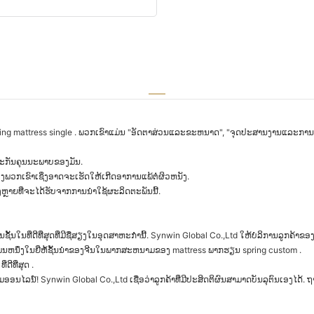
pring mattress single . ພວກເຂົາແມ່ນ "ອັດຕາສ່ວນແລະຂະຫນາດ", "ຈຸດປະສານງານແລະການເ
ປະກັນຄຸນນະພາບຂອງມັນ.
ງພວກເຂົາເຊິ່ງອາດຈະເຮັດໃຫ້ເກີດອາການແພ້ຕໍ່ຜິວຫນັງ.
າຍທີ່ຈະໄດ້ຮັບຈາກການນໍາໃຊ້ຜະລິດຕະພັນນີ້.
ນຊັ້ນໃນທີ່ດີທີ່ສຸດທີ່ມີຊື່ສຽງໃນອຸດສາຫະກໍານີ້. Synwin Global Co.,Ltd ໃຫ້ບໍລິການລູກ
 ແມ່ນຫນຶ່ງໃນຍີ່ຫໍ້ຊັ້ນນໍາຂອງຈີນໃນພາກສະຫນາມຂອງ mattress ພາກຮຽນ spring custom .
ດີທີ່ສຸດ .
ມອອນໄລນ໌! Synwin Global Co.,Ltd ເຊື່ອວ່າລູກຄ້າທີ່ມີປະສິດຕິຜົນສາມາດບັນລຸຕົນເອງໄດ້