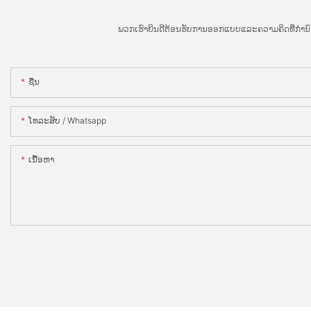
ພວກເຮົາຍິນດີຕ້ອນຮັບການອອກແບບແລະຄວາມຄິດທີ່ກໍານົດ
ຊື່ນ
ໂທລະສັບ / Whatsapp
ເນື້ອຫາ