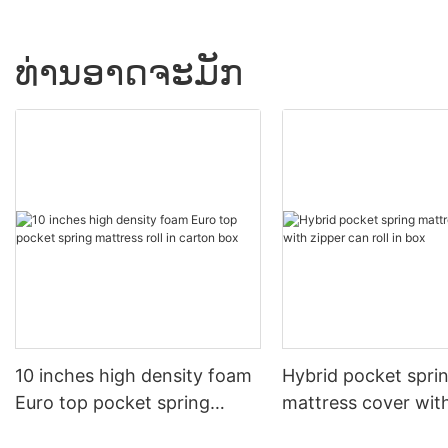
ທ່ານອາດຈະມັກ
10 inches high density foam
Hybrid pocket spri
Euro top pocket spring
mattress cover wit
mattress roll in carton box
can roll in box