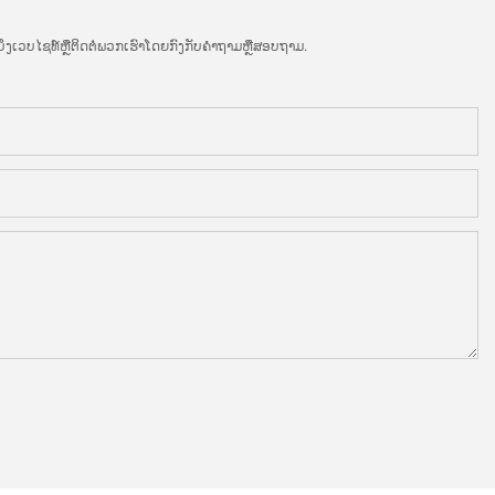
ເວບໄຊທ໌ຫຼືຕິດຕໍ່ພວກເຮົາໂດຍກົງກັບຄໍາຖາມຫຼືສອບຖາມ.