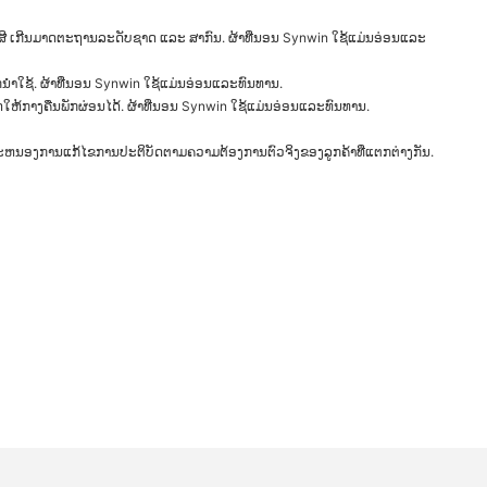
 ເກີນມາດຕະຖານລະດັບຊາດ ແລະ ສາກົນ. ຜ້າທີ່ນອນ Synwin ໃຊ້ແມ່ນອ່ອນແລະ
ນໍາໃຊ້. ຜ້າທີ່ນອນ Synwin ໃຊ້ແມ່ນອ່ອນແລະທົນທານ.
ໃຫ້ກາງຄືນພັກຜ່ອນໄດ້. ຜ້າທີ່ນອນ Synwin ໃຊ້ແມ່ນອ່ອນແລະທົນທານ.
ະຫນອງການແກ້ໄຂການປະຕິບັດຕາມຄວາມຕ້ອງການຕົວຈິງຂອງລູກຄ້າທີ່ແຕກຕ່າງກັນ.