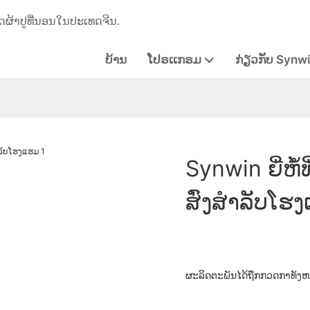
ດຜ້າປູທີ່ນອນໃນປະເທດຈີນ.
ບ້ານ
ໂປຣເເກຣມ
ກ່ຽວກັບ Synw
Synwin ຍີ່ຫໍ້
ສົ່ງສໍາລັບໂຮ
ຜະລິດຕະພັນໄດ້ຖືກກວດກາທັງ