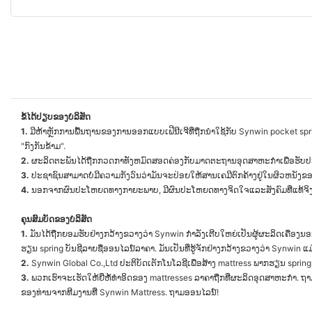
ຂໍ້ໄດ້ປຽບຂອງບໍລິສັດ
1.
ມີຫ້າຫຼັກການພື້ນຖານຂອງການອອກແບບເຟີນີເຈີທີ່ຖືກນໍາໃຊ້ກັບ Synwin pocket s
"ກົງກັນຂ້າມ".
2.
ຜະລິດຕະພັນໄດ້ຖືກກວດກາທັງຫມົດສອດຄ່ອງກັບມາດຕະຖານອຸດສາຫະກໍາເພື່ອຮັບ
3.
ປະຊາຊົນສາມາດບໍ່ມີຄວາມກັງວົນວ່າມັນຈະປ່ອຍໃຫ້ສານເຄມີຕົກຄ້າງຢູ່ໃນຜິວຫນັງຂອ
4.
ນອກຈາກຜົນປະໂຫຍດທາງກາຍະພາບ, ມີຜົນປະໂຫຍດທາງຈິດໃຈແລະສັງຄົມທີ່ແທ້ຈິງຫຼ
ຄຸນສົມບັດຂອງບໍລິສັດ
1.
ມັນໄດ້ຖືກຍອມຮັບຢ່າງກວ້າງຂວາງວ່າ Synwin ກໍາລັງເຕີບໃຫຍ່ເປັນຜູ້ຜະລິດເຄື່ອງນອ
ຮຽນ spring ບັນຊີລາຍຊື່ອອນໄລນ໌ລາຄາ. ມັນເປັນທີ່ຮູ້ຈັກຢ່າງກວ້າງຂວາງວ່າ Synwin
2.
Synwin Global Co.,Ltd ປະຕິບັດເຕັກໂນໂລຊີເພື່ອສ້າງ mattress ພາກຮຽນ spring ທີ່
3.
ພວກເຮົາຈະເຮັດໃຫ້ຍີ່ຫໍ້ທໍາອິດຂອງ mattresses ລາຄາຖືກທີ່ຜະລິດອຸດສາຫະກໍາ. ຖາ
ຂອງທ່ານຈາກທີມງານທີ່ Synwin Mattress. ຖາມອອນໄລນ໌!