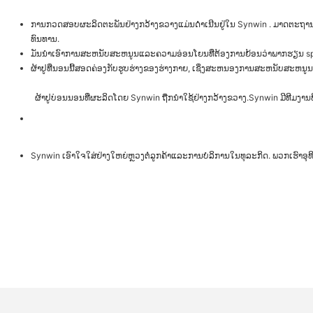
ການກວດສອບຜະລິດຕະພັນຢ່າງກວ້າງຂວາງແມ່ນດໍາເນີນຢູ່ໃນ Synwin . ມາດຕະຖາ
ທົນທານ.
ມັນນໍາເອົາການສະຫນັບສະຫນູນແລະຄວາມອ່ອນໂຍນທີ່ຕ້ອງການຍ້ອນວ່າພາກຮຽນ spring 
ຜ້າປູທີ່ນອນນີ້ສອດຄ່ອງກັບຮູບຮ່າງຂອງຮ່າງກາຍ, ເຊິ່ງສະຫນອງການສະຫນັບສະຫນູນ
ຜ້າປູບ່ອນນອນທີ່ຜະລິດໂດຍ Synwin ຖືກນໍາໃຊ້ຢ່າງກວ້າງຂວາງ.Synwin ມີທີ
Synwin ເອົາໃຈໃສ່ຢ່າງໃຫຍ່ຫຼວງຕໍ່ລູກຄ້າແລະການບໍລິການໃນທຸລະກິດ. ພວກເຮົາອຸທິ