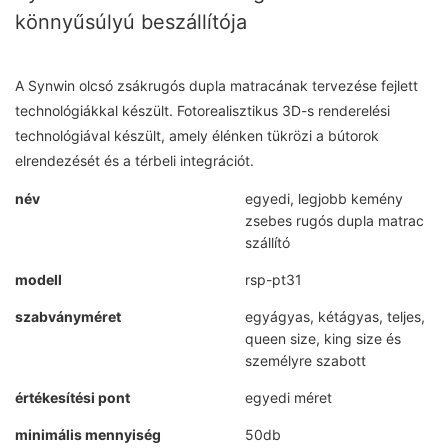
könnyűsúlyú beszállítója
A Synwin olcsó zsákrugós dupla matracának tervezése fejlett
technológiákkal készült. Fotorealisztikus 3D-s renderelési
technológiával készült, amely élénken tükrözi a bútorok
elrendezését és a térbeli integrációt.
név
egyedi, legjobb kemény
zsebes rugós dupla matrac
szállító
modell
rsp-pt31
szabványméret
egyágyas, kétágyas, teljes,
queen size, king size és
személyre szabott
értékesítési pont
egyedi méret
minimális mennyiség
50db