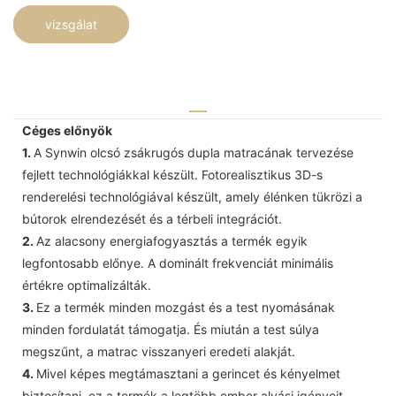
vizsgálat
Céges előnyök
1.
A Synwin olcsó zsákrugós dupla matracának tervezése
fejlett technológiákkal készült. Fotorealisztikus 3D-s
renderelési technológiával készült, amely élénken tükrözi a
bútorok elrendezését és a térbeli integrációt.
2.
Az alacsony energiafogyasztás a termék egyik
legfontosabb előnye. A dominált frekvenciát minimális
értékre optimalizálták.
3.
Ez a termék minden mozgást és a test nyomásának
minden fordulatát támogatja. És miután a test súlya
megszűnt, a matrac visszanyeri eredeti alakját.
4.
Mivel képes megtámasztani a gerincet és kényelmet
biztosítani, ez a termék a legtöbb ember alvási igényeit