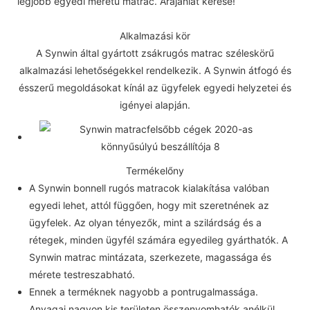
legjobb egyedi méretű matrac. Árajánlat kérése!
Alkalmazási kör
A Synwin által gyártott zsákrugós matrac széleskörű
alkalmazási lehetőségekkel rendelkezik. A Synwin átfogó és
ésszerű megoldásokat kínál az ügyfelek egyedi helyzetei és
igényei alapján.
Termékelőny
A Synwin bonnell rugós matracok kialakítása valóban
egyedi lehet, attól függően, hogy mit szeretnének az
ügyfelek. Az olyan tényezők, mint a szilárdság és a
rétegek, minden ügyfél számára egyedileg gyárthatók. A
Synwin matrac mintázata, szerkezete, magassága és
mérete testreszabható.
Ennek a terméknek nagyobb a pontrugalmassága.
Anyagai nagyon kis területen összenyomhatók anélkül,