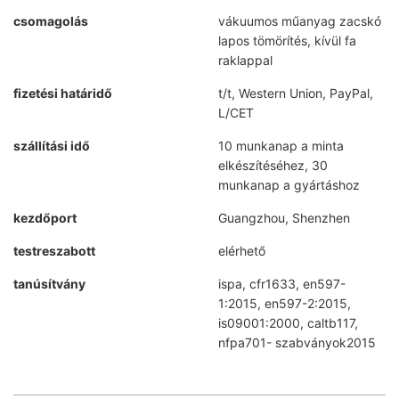
csomagolás
vákuumos műanyag zacskó
lapos tömörítés, kívül fa
raklappal
fizetési határidő
t/t, Western Union, PayPal,
L/CET
szállítási idő
10 munkanap a minta
elkészítéséhez, 30
munkanap a gyártáshoz
kezdőport
Guangzhou, Shenzhen
testreszabott
elérhető
tanúsítvány
ispa, cfr1633, en597-
1:2015, en597-2:2015,
is09001:2000, caltb117,
nfpa701- szabványok2015