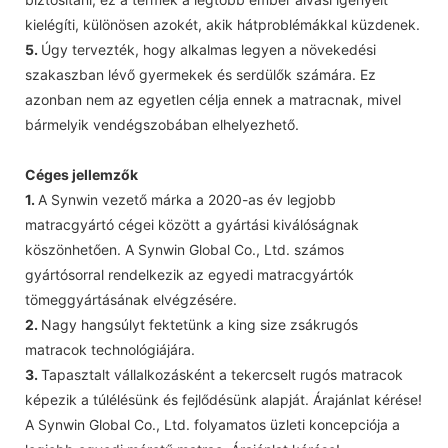
kielégíti, különösen azokét, akik hátproblémákkal küzdenek.
5.
Úgy tervezték, hogy alkalmas legyen a növekedési
szakaszban lévő gyermekek és serdülők számára. Ez
azonban nem az egyetlen célja ennek a matracnak, mivel
bármelyik vendégszobában elhelyezhető.
Céges jellemzők
1.
A Synwin vezető márka a 2020-as év legjobb
matracgyártó cégei között a gyártási kiválóságnak
köszönhetően. A Synwin Global Co., Ltd. számos
gyártósorral rendelkezik az egyedi matracgyártók
tömeggyártásának elvégzésére.
2.
Nagy hangsúlyt fektetünk a king size zsákrugós
matracok technológiájára.
3.
Tapasztalt vállalkozásként a tekercselt rugós matracok
képezik a túlélésünk és fejlődésünk alapját. Árajánlat kérése!
A Synwin Global Co., Ltd. folyamatos üzleti koncepciója a