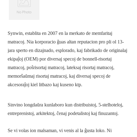
Synwin, establita en 2007 en la merkato de memfaritaj
matracoj. Nia korporacio ĝuas altan reputacion pro pli ol 13-
jara sperto en dizajnado, esplorado, kaj fabrikado de originalaj
ekipaĵoj (OEM) por diversaj specoj de bonnell-risortaj
matracoj, poŝrisortaj matracoj, lateksaj risortaj matracoj,
memorŝaŭmaj risortaj matracoj, kaj diversaj specoj de
akcesoraĵoj kiel litbazo kaj kuseno ktp.
Sinvino longdaŭra kunlaboro kun distribuistoj, 5-stelhoteloj,
entreprenistoj, arkitektoj, ĉenaj podetalistoj kaj finuzantoj.
Se vi volas ion malsaman, vi venis al la ĝusta loko. Ni