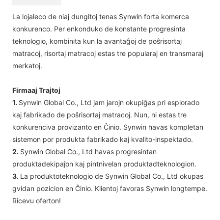
La lojaleco de niaj dungitoj tenas Synwin forta komerca
konkurenco. Per enkonduko de konstante progresinta
teknologio, kombinita kun la avantaĝoj de poŝrisortaj
matracoj, risortaj matracoj estas tre popularaj en transmaraj
merkatoj.
Firmaaj Trajtoj
1.
Synwin Global Co., Ltd jam jarojn okupiĝas pri esplorado
kaj fabrikado de poŝrisortaj matracoj. Nun, ni estas tre
konkurenciva provizanto en Ĉinio. Synwin havas kompletan
sistemon por produkta fabrikado kaj kvalito-inspektado.
2.
Synwin Global Co., Ltd havas progresintan
produktadekipaĵon kaj pintnivelan produktadteknologion.
3.
La produktoteknologio de Synwin Global Co., Ltd okupas
gvidan pozicion en Ĉinio. Klientoj favoras Synwin longtempe.
Ricevu oferton!