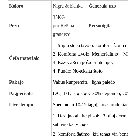
Koloro
Nigra & blanka
Ĝenerala uzo
35KG
Pezo
por Reĝina
Personigita
grandeco
1. Supra steba tavolo: komforta ŝaŭma plen
2. Komforta tavolo: Memorŝaŭmo + Malmo
Ĉefa materialo
3. Bazo: 23cm poŝo printempo,
4. Fundo: Ne-teksita ŝtofo
Pakaĵo
Vakue kunpremita+ ligna paledo
Pagperiodo
L/C, T/T, pagpago:
30% deponejo, 70% rest
Livertempo
Specimeno 10-12 tagoj, amasproduktado int
1. Dezajno al
helpi solvi 3 oftaj dormpro
subteno kaj vicigo
2. komforta ŝaŭmo, kiu tenas vin bone no