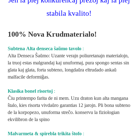
stabila kvalito!
100% Nova Krudmaterialo!
Subtena Alta denseca ŝaŭmo tavolo
:
Alta Denseca Ŝaŭmo: Uzante verajn poliuretanajn materialojn,
la truoj estas malgrandaj kaj unuformaj, pura spongo sentas sin
glata kaj glata, forta subteno, longdaŭra eltrudado ankaŭ
malfacile deformiĝas.
Klasika bonel risortoj
:
Ĉiu printempo farita de ni mem. Uzu draton kun alta mangana
ŝtalo, kies risorta vivdaŭro garantias 12 jarojn. Pli bona subteno
de la korpopezo, unuforma streĉo. konservu la fiziologian
ekvilibron de la spino
Malvarmeta & spirebla trikita ŝtofo
: