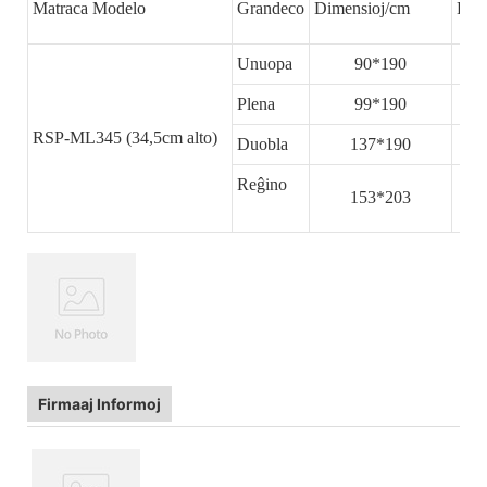
Matraca Modelo
Grandeco
Dimensioj/cm
Dik
Unuopa
90*190
Plena
99*190
RSP-ML345 (34,5cm alto)
Duobla
137*190
Reĝino
153*203
Firmaaj Informoj