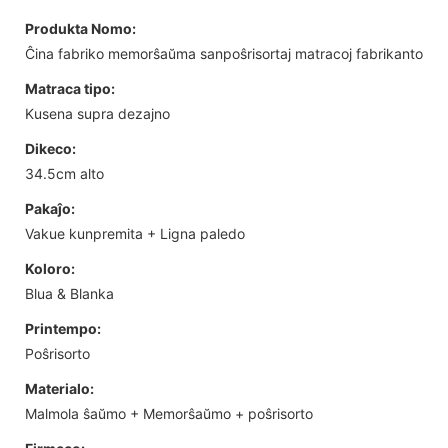
Produkta Nomo:
Ĉina fabriko memorŝaŭma sanpoŝrisortaj matracoj fabrikanto
Matraca tipo:
Kusena supra dezajno
Dikeco:
34.5cm alto
Pakaĵo:
Vakue kunpremita + Ligna paledo
Koloro:
Blua & Blanka
Printempo:
Poŝrisorto
Materialo:
Malmola ŝaŭmo + Memorŝaŭmo + poŝrisorto