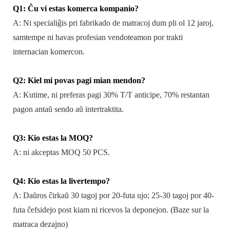
Q1: Ĉu vi estas komerca kompanio?
A: Ni specialiĝis pri fabrikado de matracoj dum pli ol 12 jaroj,
samtempe ni havas profesian vendoteamon por trakti
internacian komercon.
Q2: Kiel mi povas pagi mian mendon?
A: Kutime, ni preferas pagi 30% T/T anticipe, 70% restantan
pagon antaŭ sendo aŭ intertraktita.
Q3: Kio estas la MOQ?
A: ni akceptas MOQ 50 PCS.
Q4: Kio estas la livertempo?
A: Daŭros ĉirkaŭ 30 tagoj por 20-futa ujo; 25-30 tagoj por 40-
futa ĉefsidejo post kiam ni ricevos la deponejon. (Baze sur la
matraca dezajno)