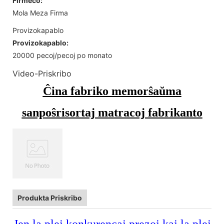
Firmeco:
Mola Meza Firma
Provizokapablo
Provizokapablo:
20000 pecoj/pecoj po monato
Video-Priskribo
Ĉina fabriko memorŝaŭma
sanpoŝrisortaj matracoj fabrikanto
Produkta Priskribo
Jen la plej konkurencaj prezoj kaj la plej