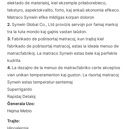
elektado de materialoj, kiel ekzemple prilaborebleco,
teksturo, aspektokvalito, forto, kaj ankaŭ ekonomia efikeco.
Matraco Synwin efike mildigas korpan doloron
2.
Synwin Global Co., Ltd provizis servojn por famaj markoj
tra la tuta mondo kaj gajnis vastan laŭdon.
3.
Fabrikado de poŝrisortaj matracoj, kun trajtoj kiel
fabrikado de poŝrisortaj matracoj, estas ia ideala menuo de
matracfabrikoj. La matraco Synwin estas bele kaj perfekte
kudrita
4.
La dezajno de la menuo de matracfabriko certe akceptos
vian unikan temperamenton kaj guston. La risortaj matracoj
Synwin estas temperatur-sentemaj
Superrigardo
Rapidaj Detaloj
Ĝenerala Uzo:
Hejma Meblo
Trajto:
Hipoalergia